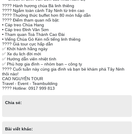
???? Hành hương chùa Bà linh thiêng
???? Ngắm toàn cảnh Tây Ninh từ trên cao
????️ Thưởng thức buffet hơn 80 món hấp dẫn
???? Điểm tham quan nổi bật:
• Cáp treo Chùa Hang
• Cáp treo Đỉnh Vân Sơn
• Tham quan Toà Thánh Cao Đài
• Viếng Chùa Gò Kén nổi tiếng linh thiêng
???? Giá tour cực hấp dẫn
✅ Khởi hành hằng ngày
✅ Xe du lịch đời mới
✅ Hướng dẫn viên nhiệt tình
✅ Phù hợp gia đình – nhóm bạn – công ty
???? Cuối tuần này cùng gia đình và bạn bè khám phá Tây Ninh
thôi nào!
CAO NGUYÊN TOUR
Travel - Event - Teambuilding
???? Hotline: 0917 999 813
Chia sẻ:
Bài viết khác: