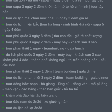
tour sài gòn - hà nội - sapa 4 ngày 3 đêm giá rẻ | tour tây bắc
tour sapa 3 ngày 2 đêm khởi hành từ tp hồ chí minh | tour tây
bắc
tour du lịch mai châu mộc châu 3 ngày 2 đêm giá rẻ
tour du lịch miền bắc |tour hạ long - ninh bình -hà nội - sapa 5
ngày 4 đêm
tour phú quốc 3 ngày 3 đêm ( tàu cao tốc - giá rẻ chất lượng
tour phú quốc 3 ngày 2 đêm - máy bay - khách sạn 3 sao
tour phan thiết 1 ngày - teambuilding - gala lunch
du lịch phú quốc 3 ngày 2 đêm - máy bay - khách sạn 3 sao -
khám phá 4 đảo - thành phố không ngủ - thị trấn hoàng hôn - cầu
cầu hôn
tour phan thiết 2 ngày 1 đêm | team building | gala dinner
tour du lịch phan thiết 3 ngày 2 đêm - team building - gala dinner
tour đông bắc: sapa - hà giang - lũng cú - đồng văn - mã pí lèng
- mèo vạc - cao bằng - thác bản giốc - hồ ba bể
khám phá đảo hải tặc kiên giang
tour đảo nam du 2n2d - xe giường nằm
tour du lịch đà lạt 3n3đ