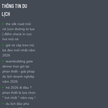
THÔNG TIN DU
LỊCH
the silk road mũi
né |con đường tơ lụa
| điểm check in cực
hot mũi né
giá vé cáp treo núi
bà đen mới nhất năm
2026
teambuilding gala
dinner trọn gói tại
phan thiết - giải pháp
du lịch doanh nghiệp
năm 2026
hè 2026 đi đâu ?
phan thiết là lựa chọn
" hot nhất " năm nay !
du lịch đảo phú