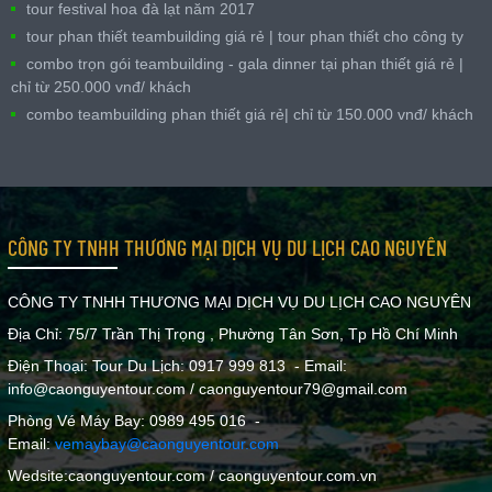
tour festival hoa đà lạt năm 2017
tour phan thiết teambuilding giá rẻ | tour phan thiết cho công ty
combo trọn gói teambuilding - gala dinner tại phan thiết giá rẻ |
chỉ từ 250.000 vnđ/ khách
combo teambuilding phan thiết giá rẻ| chỉ từ 150.000 vnđ/ khách
CÔNG TY TNHH THƯƠNG MẠI DỊCH VỤ DU LỊCH CAO NGUYÊN
CÔNG TY TNHH THƯƠNG MẠI DỊCH VỤ DU LỊCH CAO NGUYÊN
Địa Chỉ: 75/7 Trần Thị Trọng , Phường Tân Sơn, Tp Hồ Chí Minh
Điện Thoại: Tour Du Lịch: 0917 999 813 - Email:
info@caonguyentour.com / caonguyentour79@gmail.com
Phòng Vé Máy Bay: 0989 495 016 -
Email:
vemaybay@caonguyentour.com
Wedsite:caonguyentour.com / caonguyentour.com.vn