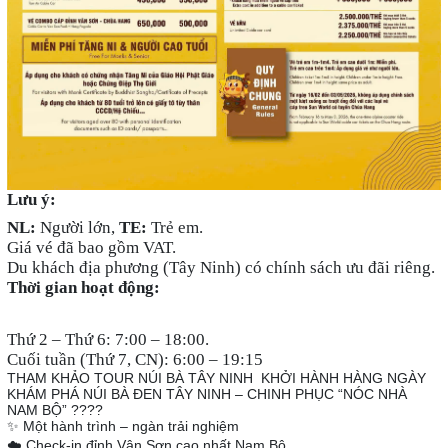
Lưu ý:
NL:
Người lớn,
TE:
Trẻ em.
Giá vé đã bao gồm VAT.
Du khách địa phương (Tây Ninh) có chính sách ưu đãi riêng.
Thời gian hoạt động:
Thứ 2 – Thứ 6: 7:00 – 18:00.
Cuối tuần (Thứ 7, CN): 6:00 – 19:15
THAM KHẢO TOUR NÚI BÀ TÂY NINH KHỞI HÀNH HÀNG NGÀY
KHÁM PHÁ NÚI BÀ ĐEN TÂY NINH – CHINH PHỤC “NÓC NHÀ
NAM BỘ” ????
✨ Một hành trình – ngàn trải nghiệm
☁️ Check-in đỉnh Vân Sơn cao nhất Nam Bộ