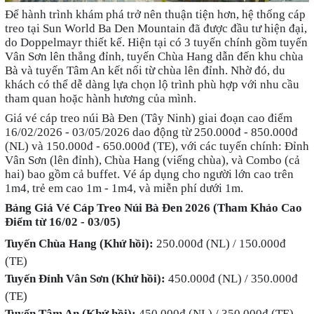
Để hành trình khám phá trở nên thuận tiện hơn, hệ thống cáp
treo tại Sun World Ba Den Mountain đã được đầu tư hiện đại,
do Doppelmayr thiết kế. Hiện tại có 3 tuyến chính gồm tuyến
Vân Sơn lên thẳng đỉnh, tuyến Chùa Hang dẫn đến khu chùa
Bà và tuyến Tâm An kết nối từ chùa lên đỉnh. Nhờ đó, du
khách có thể dễ dàng lựa chọn lộ trình phù hợp với nhu cầu
tham quan hoặc hành hương của mình.
Giá vé cáp treo núi Bà Đen (Tây Ninh) giai đoạn cao điểm
16/02/2026 - 03/05/2026 dao động từ 250.000đ - 850.000đ
(NL) và 150.000đ - 650.000đ (TE), với các tuyến chính: Đỉnh
Vân Sơn (lên đỉnh), Chùa Hang (viếng chùa), và Combo (cả
hai) bao gồm cả buffet. Vé áp dụng cho người lớn cao trên
1m4, trẻ em cao 1m - 1m4, và miễn phí dưới 1m.
Bảng Giá Vé Cáp Treo Núi Bà Đen 2026 (Tham Khảo Cao
Điểm từ 16/02 - 03/05)
Tuyến Chùa Hang (Khứ hồi):
250.000đ (NL) / 150.000đ
(TE)
Tuyến Đỉnh Vân Sơn (Khứ hồi):
450.000đ (NL) / 350.000đ
(TE)
Tuyến Tâm An (Khứ hồi):
450.000đ (NL) / 350.000đ (TE)