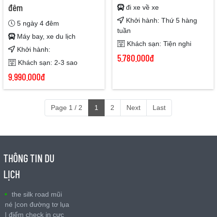
đêm
đi xe về xe
Khởi hành: Thứ 5 hàng
5 ngày 4 đêm
tuần
Máy bay, xe du lịch
Khách sạn: Tiện nghi
Khởi hành:
5.780.000đ
Khách sạn: 2-3 sao
9.990.000đ
Page 1 / 2
1
2
Next
Last
THÔNG TIN DU
LỊCH
the silk road mũi
né |con đường tơ lụa
| điểm check in cực