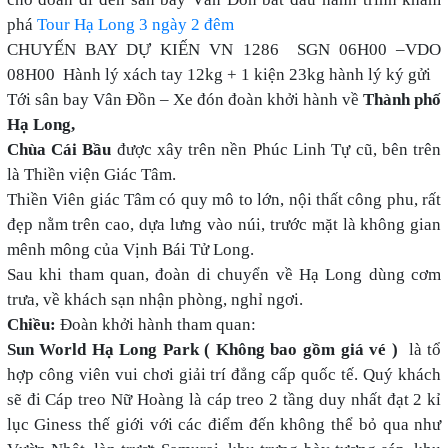
phá
Tour Hạ Long 3 ngày 2 đêm
CHUYẾN BAY DỰ KIẾN VN 1286 SGN 06H00 –VDO
08H00 Hành lý xách tay 12kg + 1 kiện 23kg hành lý ký gửi
Tới sân bay Vân Đồn – Xe đón đoàn khởi hành về
Thành phố
Hạ Long,
Chùa Cái Bầu
được xây trên nền Phúc Linh Tự cũ, bên trên
là Thiền viện Giác Tâm.
Thiền Viên giác Tâm có quy mô to lớn, nội thất công phu, rất
đẹp nằm trên cao, dựa lưng vào núi, trước mặt là không gian
mênh mông của Vịnh Bái Tử Long.
Sau khi tham quan, đoàn di chuyển về Hạ Long dùng cơm
trưa, về khách sạn nhận phòng, nghỉ ngơi.
Chiều:
Đoàn khởi hành tham quan:
Sun World Hạ Long Park ( Không bao gồm giá vé )
là tổ
hợp công viên vui chơi giải trí đẳng cấp quốc tế. Quý khách
sẽ đi Cáp treo Nữ Hoàng là cáp treo 2 tầng duy nhất đạt 2 kỉ
lục Giness thế giới với các điểm đến không thể bỏ qua như