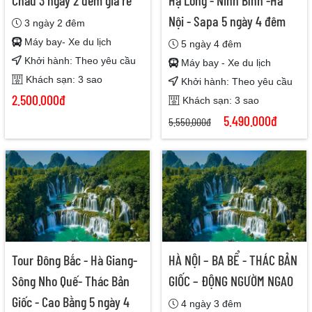
Châu 3 ngày 2 đêm giá rẻ
Hạ Long - Ninh Bình -Hà
Nội - Sapa 5 ngày 4 đêm
3 ngày 2 đêm
Máy bay- Xe du lịch
5 ngày 4 đêm
Khởi hành: Theo yêu cầu
Máy bay - Xe du lịch
Khách sạn: 3 sao
Khởi hành: Theo yêu cầu
2.500.000đ
Khách sạn: 3 sao
5.490.000đ
5.550.000đ
Tour Đông Bắc - Hà Giang-
HÀ NỘI – BA BỂ - THÁC BẢN
Sông Nho Quế- Thác Bản
GIỐC – ĐỘNG NGƯỜM NGAO
Giốc - Cao Bằng 5 ngày 4
4 ngày 3 đêm