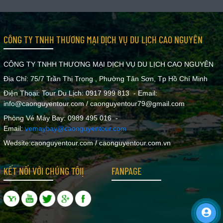
CÔNG TY TNHH THƯƠNG MẠI DỊCH VỤ DU LỊCH CAO NGUYÊN
CÔNG TY TNHH THƯƠNG MẠI DỊCH VỤ DU LỊCH CAO NGUYÊN
Địa Chỉ: 75/7 Trần Thị Trọng , Phường Tân Sơn, Tp Hồ Chí Minh
Điện Thoại: Tour Du Lịch: 0917 999 813 - Email:
info@caonguyentour.com / caonguyentour79@gmail.com
Phòng Vé Máy Bay: 0989 495 016 -
Email:
vemaybay@caonguyentour.com
Wedsite:caonguyentour.com / caonguyentour.com.vn
KẾT NỐI VỚI CHÚNG TÔIỊ
FANPAGE