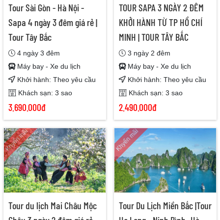
Tour Sài Gòn - Hà Nội -
TOUR SAPA 3 NGÀY 2 ĐÊM
Sapa 4 ngày 3 đêm giá rẻ |
KHỞI HÀNH TỪ TP HỒ CHÍ
Tour Tây Bắc
MINH | TOUR TÂY BẮC
4 ngày 3 đêm
3 ngày 2 đêm
Máy bay - Xe du lịch
Máy bay - Xe du lịch
Khởi hành: Theo yêu cầu
Khởi hành: Theo yêu cầu
Khách sạn: 3 sao
Khách sạn: 3 sao
3.690.000đ
2.490.000đ
Khyến mãi
Khyến mãi
Tour du lịch Mai Châu Mộc
Tour Du Lịch Miền Bắc |Tour