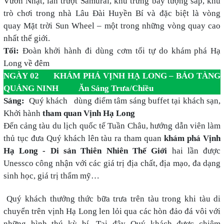
Vườn Nhật, làn trượt Samurai, khu trưng bày tượng sáp, khu
trò chơi trong nhà Lâu Đài Huyền Bí và đặc biệt là vòng
quay Mặt trời Sun Wheel – một trong những vòng quay cao
nhất thế giới.
Tối:
Đoàn khởi hành đi dùng cơm tối tự do khám phá Hạ
Long về đêm
NGÀY 02 KHÁM PHÁ VỊNH HẠ LONG – BẢO TÀNG
QUẢNG NINH Ăn Sáng Trưa/Chiều
Sáng:
Quý khách dùng điểm tâm sáng buffet tại khách sạn,
Khởi hành
tham quan Vịnh Hạ Long
Đến cảng tàu du lịch quốc tế Tuần Châu, hướng dẫn viên làm
thủ tục đưa Quý khách lên tàu ra tham quan
khám phá Vịnh
Hạ Long - Di sản Thiên Nhiên Thế Giới
hai lần được
Unessco công nhận với các giá trị địa chất, địa mạo, đa dạng
sinh học, giá trị thẩm mỹ…
Quý khách thưởng thức bữa trưa trên tàu trong khi tàu di
chuyển trên vịnh Hạ Long len lỏi qua các hòn đảo đá vôi với
những hình thú kỳ bí. Tại đây Quý khách được chiêm