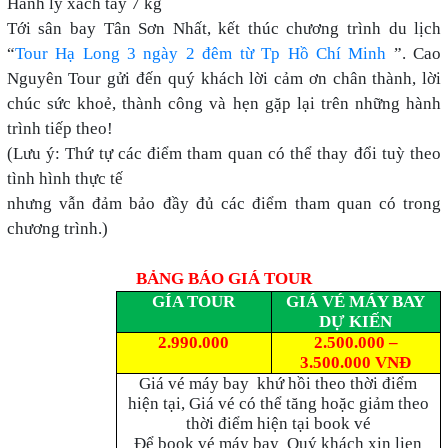
Hành lý xách tay 7 kg
Tới sân bay Tân Sơn Nhất, kết thúc chương trình du lịch
“
Tour Hạ Long 3 ngày 2 đêm từ Tp Hồ Chí Minh
”. Cao
Nguyên Tour gửi đến quý khách lời cảm ơn chân thành, lời
chúc sức khoẻ, thành công và hẹn gặp lại trên những hành
trình tiếp theo!
(Lưu ý: Thứ tự các điểm tham quan có thể thay đổi tuỳ theo
tình hình thực tế
nhưng vẫn đảm bảo đầy đủ các điểm tham quan có trong
chương trình.)
BẢNG BÁO GIÁ TOUR
GÍA TOUR
GIÁ VÉ MÁY BAY
DỰ KIẾN
2.990.000
2.500.000 –
3.500.000 VNĐ
Giá vé máy bay khứ hồi theo thời điểm
hiện tại, Giá vé có thể tăng hoặc giảm theo
thời điểm hiện tại book vé
Để book vé máy bay Quý khách xin lien