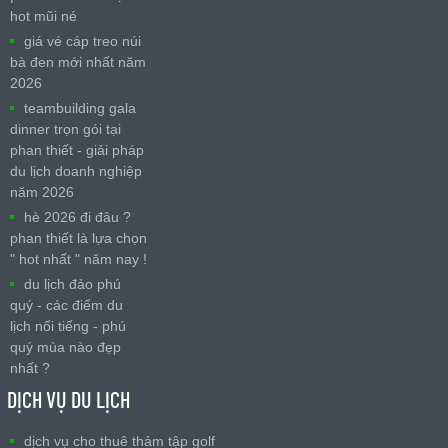
hot mũi né
giá vé cáp treo núi
bà đen mới nhất năm
2026
teambuilding gala
dinner trọn gói tại
phan thiết - giải pháp
du lịch doanh nghiệp
năm 2026
hè 2026 đi đâu ?
phan thiết là lựa chọn
" hot nhất " năm nay !
du lịch đảo phú
quý - các điểm du
lịch nổi tiếng - phú
quý mùa nào đẹp
nhất ?
DỊCH VỤ DU LỊCH
dịch vụ cho thuê thảm tập golf