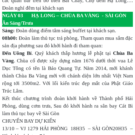
các quán bar trên bờ biển Bãi Cháy, Chợ đêm Hạ Long….
Đoàn nghỉ đêm tại khách sạn
NGÀY 03 HẠ LONG – CHÙA BA VÀNG - SÀI GÒN
Ăn Sáng/Trưa
Sáng:
Đoàn dùng điểm tâm sáng buffet tại khách sạn.
08h00:
Đoàn làm thủ tục trả phòng, Tham quan mua sắm đặc
sản địa phương sau đó khởi hành đi tham quan:
Đến Uông Bí
. Quý khách thắp hương lễ phật tại
Chùa Ba
Vàng
. Chùa cổ được xây dựng năm 1676 dưới thời vua Lê
Dục Tông có tên là Bảo Quang Tự. Năm 2014, mới khánh
thành Chùa Ba Vàng mới với chánh diện lớn nhất Việt Nam
rộng tới 3500m2. Với lối kiến trúc đẹp mắt của Phật Giáo
Trúc Lâm.
Kết thúc chương trình đoàn khởi hành về Thành phố Hải
Phòng, dùng cơm trưa, Sau đó khởi hành ra sân bay Cát Bi
làm thủ tục bay về Sài Gòn
CHUYẾN BAY DỰ KIẾN
13/10 – VJ 1279 HẢI PHÒNG 18H35 – SÀI GÒN20H35 –