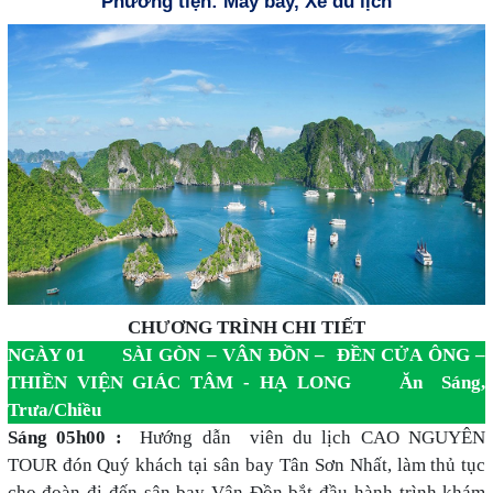
Phương tiện: Máy bay, Xe du lịch
CHƯƠNG TRÌNH CHI TIẾT
NGÀY 01 SÀI GÒN – VÂN ĐỒN – ĐỀN CỬA ÔNG –
THIỀN VIỆN GIÁC TÂM - HẠ LONG Ăn Sáng,
Trưa/Chiều
Sáng 05h00 :
Hướng dẫn viên du lịch CAO NGUYÊN
TOUR đón Quý khách tại sân bay Tân Sơn Nhất, làm thủ tục
cho đoàn đi đến sân bay Vân Đồn bắt đầu hành trình khám