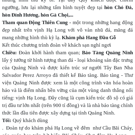
ngưỡng, lưu lại những tấm hình tuyệt đẹp tại
hòn Chó Đá,
hòn Đỉnh Hương, hòn Gà Chọi,...
Tham quan Động Thiên Cung -
một trong những hang động
đẹp nhất trên vịnh Hạ Long với vô vàn nhũ đá, măng đá
mang những hình thù kỳ lạ.
Khám phá Hang Đầu Gỗ
Kết thúc chương trình đoàn về khách sạn nghỉ ngơi
Chiều:
Đoàn khởi hành tham quan;
Bảo Tàng Quảng Ninh
lấy ý tưởng từ hình tượng than đá - loại khoáng sản đặc trưng
của Quảng Ninh và được kiến trúc sư người Tây Ban Nha
Salvador Perez Arroyo đã thiết kế Bảo tàng. Bảo tàng - Thư
viện Quảng Ninh được xem là một công trình văn hóa hoàn
hảo và là điểm nhấn bền vững của một vùng danh thắng nổi
tiếng: vịnh Hạ Long. Đây cũng là cụm kiến trúc đồ sộ có giá
trị đầu tư lớn nhất (trên 900 tỉ đồng) và là nhà bảo tàng chính
thức lần đầu tiên được xây dựng tại tỉnh Quảng Ninh.
Tối:
Quý khách dùng
. Đoàn tự do khám phá Hạ Long về đêm như Cầu Bãi Cháy,