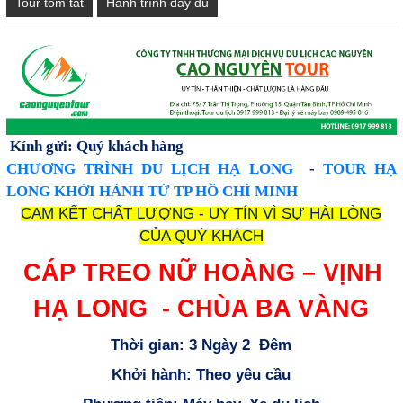
Tour tóm tắt
Hành trình đầy đủ
Kính gửi: Quý khách hàng
CHƯƠNG TRÌNH DU LỊCH HẠ LONG
-
TOUR HẠ
LONG KHỞI HÀNH TỪ TP HỒ CHÍ MINH
CAM KẾT CHẤT LƯỢNG - UY TÍN VÌ SỰ HÀI LÒNG
CỦA QUÝ KHÁCH
CÁP TREO NỮ HOÀNG – VỊNH
HẠ LONG - CHÙA BA VÀNG
Thời gian: 3 Ngày 2 Đêm
Khởi hành: Theo yêu cầu