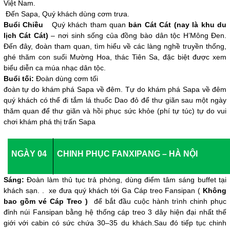
Việt Nam.
Đến Sapa, Quý khách dùng cơm trưa.
Buổi Chiều
Quý khách tham quan
bản Cát Cát (nay là khu du
lịch Cát Cát)
– nơi sinh sống của đồng bào dân tộc H’Mông Đen.
Đến đây, đoàn tham quan, tìm hiểu về các làng nghề truyền thống,
ghé thăm con suối Mường Hoa, thác Tiên Sa, đặc biệt được xem
biểu diễn ca múa nhạc dân tộc.
Buổi tối:
Đoàn dùng cơm tối
đoàn tự do khám phá Sapa về đêm.
Tự do khám phá Sapa về đêm
quý khách có thể đi tắm lá thuốc Dao đỏ để thư giãn sau một ngày
thăm quan để thư giãn và hồi phục sức khỏe (phí tự túc) tự do vui
chơi khám phá thị trấn Sapa
NGÀY 04
CHINH PHỤC FANXIPANG – HÀ NỘI
Sáng:
Đoàn làm thủ tục trả phòng, dùng điểm tâm sáng buffet tại
khách sạn. . xe đưa quý khách tới Ga Cáp treo Fansipan (
Không
bao gồm vé Cáp Treo )
để bắt đầu cuộc hành trình chinh phục
đỉnh núi Fansipan bằng hệ thống cáp treo 3 dây hiện đại nhất thế
giới với cabin có sức chứa 30–35 du khách.Sau đó tiếp tục chinh