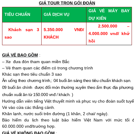
GIÁ TOUR
TRỌN GÓI ĐOÀN
GIÁ VÉ MÁY BAY
TIÊU CHUẨN
GIÁ DỊCH VỤ
DỰ KIẾN
2.500.000 –
Khách sạn 3
5.350.000 VNĐ/
4.000.000 vnđ/ khứ
sao
KHÁCH
hồi
GIÁ VÉ BAO GỒM
:
– Xe đưa đón tham quan miền Bắc
– Vé tham quan các điểm có trong chương trình
Khác sạn theo tiêu chuẩn 3 sao
Ăn uống theo chương trình,: 04 buổi ăn sáng theo tiêu chuẩn khách sạn.
09 buổi ăn chính được đổi món thường xuyên theo ẩm thực địa phương.
chuẩn xuất ăn từ 150.000 vnđ / khách. )
Hướng dẫn viên tiếng Việt thuyết minh và phục vụ cho đoàn suốt tuyế
Vé vào cửa các thắng cảnh.
Khăn lạnh, nước suối trên đường (1 khăn, 2 chai/ ngày).
Bảo hiểm du lịch theo luật bảo hiểm Việt Nam với mức tối 
60.000.000 vnđ/trường hợp.
GIÁ VÉ KHÔNG BAO GỒM
: