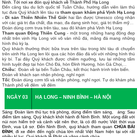
Ninh. Tới nơi xe đón quý khách về Thành Phố Hạ Long
Đến cảng tàu du lịch quốc tế Tuần Châu, hướng dẫn viên làm thủ
tục đưa Quý khách lên tàu ra
tham quan khám phá Vịnh Hạ Long
- Di sản Thiên Nhiên Thế Giớ
i hai lần được Unessco công nhận
với các giá trị địa chất, địa mạo, đa dạng sinh học, giá trị thẩm mỹ…
Đoàn dùng cơm trưa trên tàu, sau đó khám phá Vịnh Hạ Long
Tham quan Động Thiên Cung
- một trong những hang động đẹp
nhất trên vịnh Hạ Long với vô vàn nhũ đá, măng đá mang những
hình thù kỳ lạ.
Quý khách thưởng thức bữa trưa trên tàu trong khi tàu di chuyển
trên vịnh Hạ Long len lỏi qua các hòn đảo đá vôi với những hình thú
kỳ bí. Tại đây Quý khách được chiêm ngưỡng, lưu lại những tấm
hình tuyệt đẹp tại hòn Chó Đá, hòn Đỉnh Hương, hòn Gà Chọi,...
Chiều:
Đoàn về lại bến Tuần Châu, kết thúc hành trình trên biển.
Đoàn về khách sạn nhận phòng, nghỉ ngơi
Tối:
Đoàn dùng cơm tối và nhận phòng, nghỉ ngơi. Tự do khám phá
Thành phố về đêm về đêm
NGÀY 03
HẠ LONG – NINH BÌNH – HÀ NỘI
Sáng: Đoàn làm thủ tục trả phòng, dùng điểm tâm sáng, áng: Sau
điểm tâm sáng, Quý khách khởi hành đi Ninh Bình. Một vùng đất với
núi non hiểm trở và cảnh vật nên thơ, là có đô nước Việt thời vua
Đinh, vua Lê sơ. Đến Ninh Bình, quý khách tham quan
CHÙA BÁI
ĐÍNH
, đi xe điên đến ngôi chùa lớn nhất Việt Nam hiện tại với rất
nhiều kỉ lục. Quý khách lễ Phật và vãng cảnh chùa.