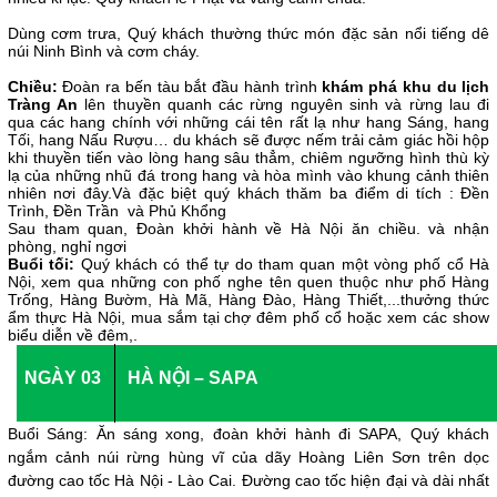
Dùng cơm trưa, Quý khách thường thức món đặc sản nổi tiếng dê
núi Ninh Bình và cơm cháy.
Chiều:
Đoàn ra bến tàu bắt đầu hành trình
khám phá khu du lịch
Tràng An
lên thuyền quanh các rừng nguyên sinh và rừng lau đi
qua các hang chính với những cái tên rất lạ như hang Sáng, hang
Tối, hang Nấu Rượu… du khách sẽ được nếm trải cảm giác hồi hộp
khi thuyền tiến vào lòng hang sâu thẳm, chiêm ngưỡng hình thù kỳ
lạ của những nhũ đá trong hang và hòa mình vào khung cảnh thiên
nhiên nơi đây.Và đặc biệt quý khách thăm ba điểm di tích : Đền
Trình, Đền Trần và Phủ Khổng
Sau tham quan, Đoàn khởi hành về Hà Nội ăn chiều. và nhận
phòng, nghỉ ngơi
Buổi tối:
Quý khách có thể tự do tham quan một vòng phố cổ Hà
Nội, xem qua những con phố nghe tên quen thuộc như phố Hàng
Trống, Hàng Bườm, Hà Mã, Hàng Đào, Hàng Thiết,...thưởng thức
ẩm thực Hà Nội, mua sắm tại chợ đêm phố cổ hoặc xem các show
biểu diễn về đêm,.
NGÀY 03
HÀ NỘI – SAPA
Buổi Sáng: Ăn sáng xong, đoàn khởi hành đi SAPA, Quý khách
ngắm cảnh núi rừng hùng vĩ của dãy Hoàng Liên Sơn trên dọc
đường cao tốc Hà Nội - Lào Cai. Đường cao tốc hiện đại và dài nhất