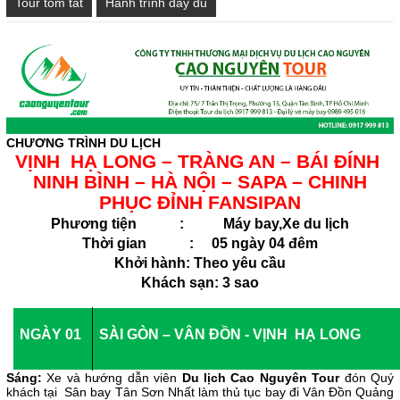
Tour tóm tắt
Hành trình đầy đủ
CHƯƠNG TRÌNH DU LỊCH
VỊNH HẠ LONG – TRÀNG AN – BÁI ĐÍNH
NINH BÌNH – HÀ NỘI – SAPA – CHINH
PHỤC ĐỈNH FANSIPAN
Phương tiện : Máy bay,Xe du lịch
Thời gian : 05 ngày 04 đêm
Khởi hành: Theo yêu cầu
Khách sạn: 3 sao
NGÀY 01
SÀI GÒN – VÂN ĐỒN - VỊNH HẠ LONG
Sáng:
Xe và h
ướng dẫn viên
Du lịch Cao Nguyên Tour
đón Quý
khách tại
Sân bay Tân Sơn Nhất làm thủ tục bay đi Vân Đồn Quảng