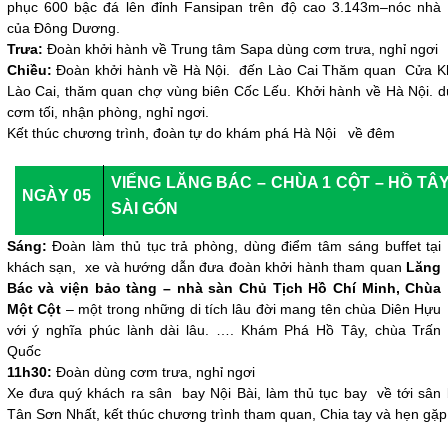
phục 600 bậc đá lên đỉnh Fansipan trên độ cao 3.143m–nóc nhà
của Đông Dương.
Trưa:
Đoàn khởi hành về Trung tâm Sapa dùng cơm trưa, nghỉ ngơi
Chiều:
Đoàn khởi hành về Hà Nội. đến Lào Cai Thăm quan Cửa K
Lào Cai, thăm quan chợ vùng biên Cốc Lếu. Khởi hành về Hà Nội. 
cơm tối, nhận phòng, nghỉ ngơi.
Kết thúc chương trình, đoàn tự do khám phá Hà Nội về đêm
VIẾNG LĂNG BÁC – CHÙA 1 CỘT – HỒ TÂ
NGÀY 05
SÀI GÓN
Sáng:
Đoàn làm thủ tục trả phòng, dùng điểm tâm sáng buffet tại
khách sạn,
xe và hướng dẫn đưa đoàn khởi hành tham quan
Lăng
Bác và viện bảo tàng – nhà sàn Chủ Tịch Hồ Chí Minh, Chùa
Một Cột
– một trong những di tích lâu đời mang tên chùa Diên Hựu
với ý nghĩa phúc lành dài lâu. …. Khám Phá
Hồ Tây, chùa Trấn
Quốc
11h30:
Đoàn dùng cơm trưa, nghỉ ngơi
Xe đưa quý khách ra sân bay Nội Bài, làm thủ tục bay về tới sân
Tân Sơn Nhất, kết thúc chương trình tham quan, Chia tay và hẹn gặp 