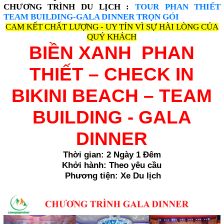
CHƯƠNG TRÌNH DU LỊCH :
TOUR PHAN THIẾT
TEAM BUILDING-GALA DINNER TRỌN GÓI
CAM KẾT CHẤT LƯỢNG - UY TÍN VÌ SỰ HÀI LÒNG CỦA
QUÝ KHÁCH
BIỀN XANH PHAN
THIẾT – CHECK IN
BIKINI BEACH – TEAM
BUILDING - GALA
DINNER
Thời gian: 2 Ngày 1 Đêm
Khởi hành: Theo yêu cầu
Phương tiện: Xe Du lịch