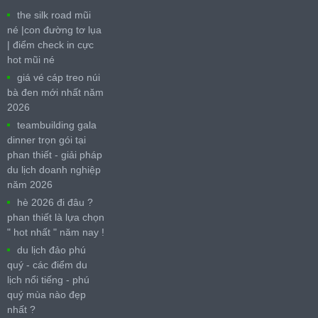
the silk road mũi
né |con đường tơ lụa
| điểm check in cực
hot mũi né
giá vé cáp treo núi
bà đen mới nhất năm
2026
teambuilding gala
dinner trọn gói tại
phan thiết - giải pháp
du lịch doanh nghiệp
năm 2026
hè 2026 đi đâu ?
phan thiết là lựa chọn
" hot nhất " năm nay !
du lịch đảo phú
quý - các điểm du
lịch nổi tiếng - phú
quý mùa nào đẹp
nhất ?