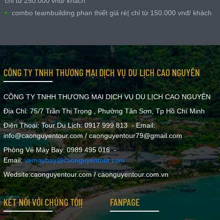
chỉ từ 250.000 vnđ/ khách
combo teambuilding phan thiết giá rẻ| chỉ từ 150.000 vnđ/ khách
CÔNG TY TNHH THƯƠNG MẠI DỊCH VỤ DU LỊCH CAO NGUYÊN
CÔNG TY TNHH THƯƠNG MẠI DỊCH VỤ DU LỊCH CAO NGUYÊN
Địa Chỉ: 75/7 Trần Thị Trọng , Phường Tân Sơn, Tp Hồ Chí Minh
Điện Thoại: Tour Du Lịch: 0917 999 813 - Email:
info@caonguyentour.com / caonguyentour79@gmail.com
Phòng Vé Máy Bay: 0989 495 016 -
Email:
vemaybay@caonguyentour.com
Wedsite:caonguyentour.com / caonguyentour.com.vn
KẾT NỐI VỚI CHÚNG TÔIỊ
FANPAGE