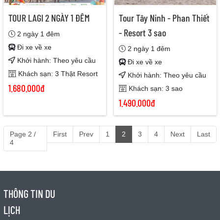
TOUR LAGI 2 NGÀY 1 ĐÊM
Tour Tây Ninh - Phan Thiết
- Resort 3 sao
2 ngày 1 đêm
Đi xe về xe
2 ngày 1 đêm
Khởi hành: Theo yêu cầu
Đi xe về xe
Khách sạn: 3 Thật Resort
Khởi hành: Theo yêu cầu
1.680.000đ
Khách sạn: 3 sao
1.490.000đ
Page 2 /
First
Prev
1
2
3
4
Next
Last
4
THÔNG TIN DU
LỊCH