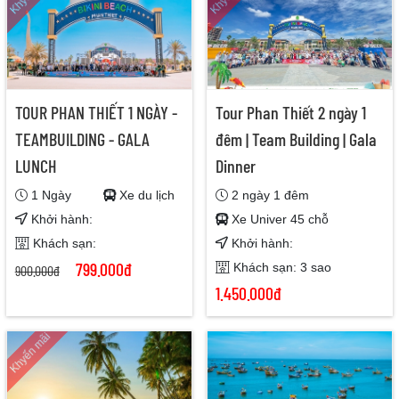
TOUR PHAN THIẾT 1 NGÀY -
Tour Phan Thiết 2 ngày 1
TEAMBUILDING - GALA
đêm | Team Building | Gala
LUNCH
Dinner
1 Ngày
Xe du lịch
2 ngày 1 đêm
Khởi hành:
Xe Univer 45 chỗ
Khách sạn:
Khởi hành:
799.000đ
Khách sạn: 3 sao
900.000đ
1.450.000đ
Khyến mãi