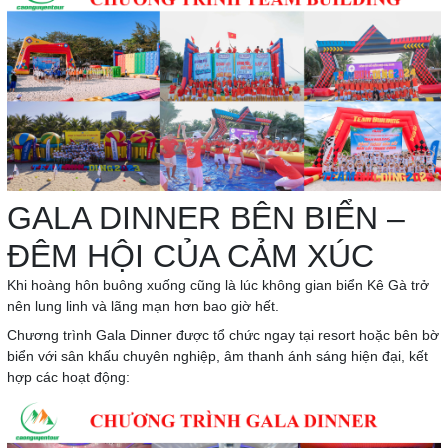
GALA DINNER BÊN BIỂN –
ĐÊM HỘI CỦA CẢM XÚC
Khi hoàng hôn buông xuống cũng là lúc không gian biển Kê Gà trở
nên lung linh và lãng mạn hơn bao giờ hết.
Chương trình Gala Dinner được tổ chức ngay tại resort hoặc bên bờ
biển với sân khấu chuyên nghiệp, âm thanh ánh sáng hiện đại, kết
hợp các hoạt động: