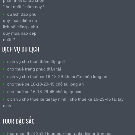
phan thiết là lựa chọn
" hot nhất " năm nay !
du lịch đảo phú
quý - các điểm du
lịch nổi tiếng - phú
quý mùa nào đẹp
nhất ?
DỊCH VỤ DU LỊCH
dịch vụ cho thuê thảm tập golf
cho thuê trang phục thần tài
dịch vụ cho thuê xe 16-18-29-45 tại đức hòa long an
cho thuê xe 16-18-29-45 chỗ tại long an
cho thuê xe 16-18-29-45 chỗ tại tp hcm
dịch vụ cho thuê xe tại tây ninh | cho thuê xe 16-29-45 tại tây
ninh
TOUR ĐẶC SẮC
tour phan thiết 2n1d teambuilding -gala dinner trọn gói