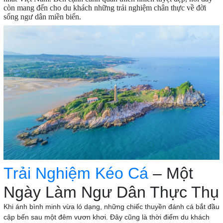
còn mang đến cho du khách những trải nghiệm chân thực về đời
sống ngư dân miền biển.
Trải Nghiệm Kéo Cá
– Một
Ngày Làm Ngư Dân Thực Thụ
Khi ánh bình minh vừa ló dạng, những chiếc thuyền đánh cá bắt đầu
cập bến sau một đêm vươn khơi. Đây cũng là thời điểm du khách