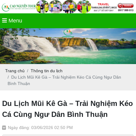
Menu
Trang chủ
Thông tin du lịch
Du Lịch Mũi Kê Gà – Trải Nghiệm Kéo Cá Cùng Ngư Dân
Bình Thuận
Du Lịch Mũi Kê Gà – Trải Nghiệm Kéo
Cá Cùng Ngư Dân Bình Thuận
Ngày đăng: 03/06/2026 02:50 PM