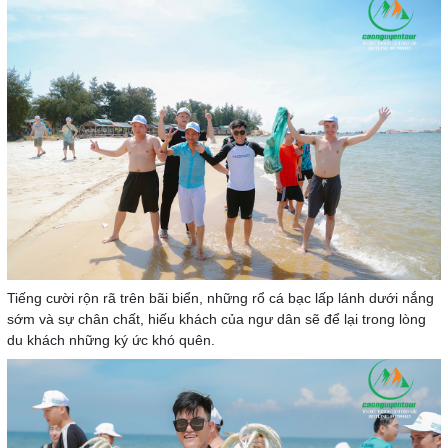
Tiếng cười rộn rã trên bãi biển, những rổ cá bạc lấp lánh dưới nắng
sớm và sự chân chất, hiếu khách của ngư dân sẽ để lại trong lòng
du khách những ký ức khó quên.