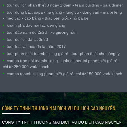
tour du lịch phan thiết 3 ngày 2 đêm - team building - gala dinner
tour đông bắc: sapa - hà giang - lũng cú - đồng văn - mã pí lèng
- mèo vạc - cao bằng - thác bản giốc - hồ ba bể
khám phá đảo hải tặc kiên giang
tour đảo nam du 2n2d - xe giường nằm
tour du lịch đà lạt 3n3đ
tour festival hoa đà lạt năm 2017
tour phan thiết teambuilding giá rẻ | tour phan thiết cho công ty
combo trọn gói teambuilding - gala dinner tại phan thiết giá rẻ |
chỉ từ 250.000 vnđ/ khách
combo teambuilding phan thiết giá rẻ| chỉ từ 150.000 vnđ/ khách
CÔNG TY TNHH THƯƠNG MẠI DỊCH VỤ DU LỊCH CAO NGUYÊN
CÔNG TY TNHH THƯƠNG MẠI DỊCH VỤ DU LỊCH CAO NGUYÊN