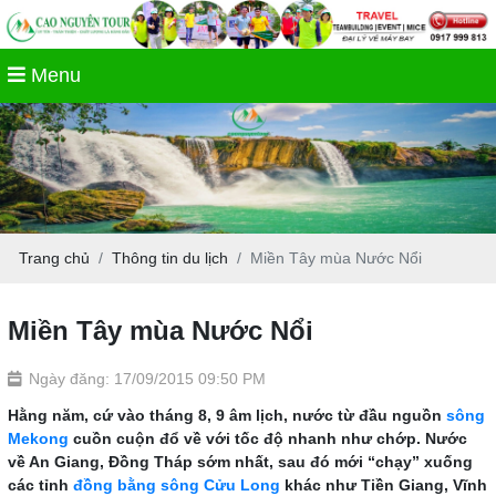
Menu
Trang chủ
Thông tin du lịch
Miền Tây mùa Nước Nổi
Miền Tây mùa Nước Nổi
Ngày đăng: 17/09/2015 09:50 PM
Hằng năm, cứ vào tháng 8, 9 âm lịch, nước từ đầu nguồn
sông
Mekong
cuồn cuộn đổ về với tốc độ nhanh như chớp. Nước
về An Giang, Đồng Tháp sớm nhất, sau đó mới “chạy” xuống
các tỉnh
đồng bằng sông Cửu Long
khác như Tiền Giang, Vĩnh