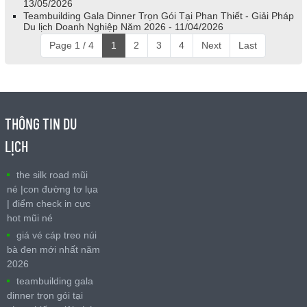
13/05/2026
Teambuilding Gala Dinner Trọn Gói Tại Phan Thiết - Giải Pháp
Du lịch Doanh Nghiệp Năm 2026 - 11/04/2026
Page 1 / 4
1
2
3
4
Next
Last
THÔNG TIN DU
LỊCH
the silk road mũi
né |con đường tơ lụa
| điểm check in cực
hot mũi né
giá vé cáp treo núi
bà đen mới nhất năm
2026
teambuilding gala
dinner trọn gói tại