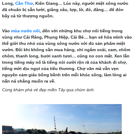
Long,
Cần Thơ
, Kiên Giang… Lúc này, người miệt sông nước
đã chuẩn bị sẵn lưới, giăng câu, lợp, lờ, đó, đăng… để đón
bầy cá từ thượng nguồn.
Vào
mùa nước nổi
, đến với những khu chợ nổi tiếng trong
vùng như Cái Răng, Phụng Hiệp, Cái Bè… bạn sẽ hòa mình vào
thế giới thu nhỏ của vùng sông nước với đủ sản phẩm miệt
vườn. Đôi khi không cần mua hàng, chỉ ngắm xoài, cam, chôm
chôm, thanh long, bưởi xanh tươi… cũng no con mắt. Xen lẫn
trong tiếng máy nổ là tiếng nói cười rộn rã của khách đi chợ,
tiếng mời dịu ngọt của tiểu thương. Chợ vãn mà vẫn vẹn
nguyên cảm giác bồng bềnh trên mỗi khúc sông, làm lòng ai
nấn ná chẳng muốn ra về.
Cùng khám phá vẻ đẹp miền Tây qua chùm ảnh: