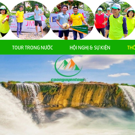
TOUR TRONG NƯỚC
HỘI NGHỊ & SỰ KIỆN
THÔ