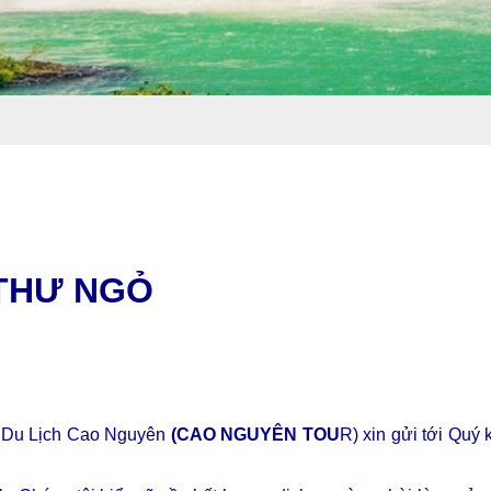
THƯ NGỎ
ụ Du Lịch Cao Nguyên
(CAO NGUYÊN TOU
R) xin gửi tới Quý 