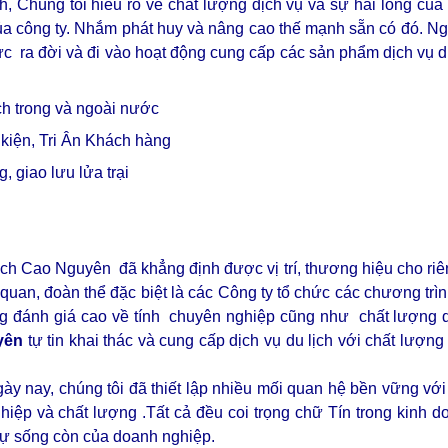
, Chúng tôi hiểu rõ về chất lượng dịch vụ và sự hài lòng của
ủa công ty. Nhắm phát huy và nâng cao thế mạnh sẵn có đó. N
i và đi vào hoạt động cung cấp các sản phẩm dịch vụ du l
h trong và ngoài nước
kiện, Tri Ân Khách hàng
 giao lưu lửa trại
lịch Cao Nguyên đã khẳng định được vị trí, thương hiệu cho riê
quan, đoàn thể đặc biệt là các Công ty tổ chức các chương trìn
 đánh giá cao về tính chuyên nghiệp cũng như chất lượng d
yên
tự tin khai thác và cung cấp dịch vụ du lịch với chất lượng 
gày nay, chúng tôi đã thiết lập nhiều mối quan hệ bền vững với
hiệp và chất lượng .Tất cả đều coi trọng chữ Tín trong kinh do
sự sống còn của doanh nghiệp.