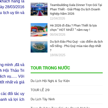
 khách hàng là
Teambuilding Gala Dinner Trọn Gói Tại
gày 28/03/2016
Phan Thiết - Giải Pháp Du lịch Doanh
ịch uy tín và
Nghiệp Năm 2026
11/04/2026
Hè 2026 đi đâu ? Phan Thiết là lựa
chọn " HOT NHẤT " năm nay !
06/04/2026
Du lịch Đảo Phú Quý - các điểm du lịch
nổi tiếng - Phú Quý mùa nào đẹp nhất
?
18/06/2025
ng mình ,đã và
TOUR TRONG NƯỚC
h Hội Thảo Tri
ịch vụ.…. Với
Du Lịch Hội Nghị & Sự Kiện
tốt nhất và giá
TOUR LỄ 2/9
 các đối tác uy
anh và lợi ích
Du Lịch Tây Ninh