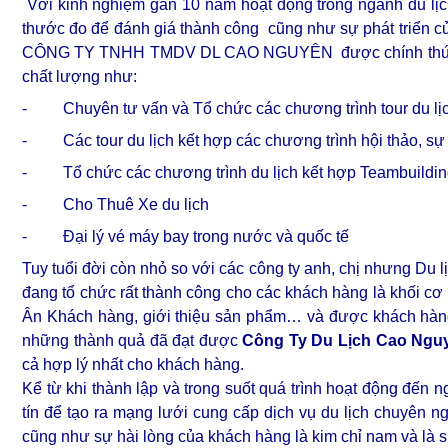
Với kinh nghiệm gần 10 năm hoạt động trong ngành du lịch
thước đo để đánh giá thành công cũng như sự phát triển c
CÔNG TY TNHH TMDV DL CAO NGUYÊN được chính thức ra đờ
chất lượng như:
- Chuyên tư vấn và Tổ chức các chương trình tour du lịc
- Các tour du lịch kết hợp các chương trình hội thảo, sự 
- Tổ chức các chương trình du lịch kết hợp Teambuilding,
- Cho Thuê Xe du lịch
- Đại lý vé máy bay trong nước và quốc tế
Tuy tuổi đời còn nhỏ so với các công ty anh, chị nhưng Du 
đang tổ chức rất thành công cho các khách hàng là khối cơ 
Ân Khách hàng, giới thiệu sản phẩm… và được khách hàng
những thành quả đã đạt được
Công Ty Du Lịch Cao Ngu
cả hợp lý nhất cho khách hàng.
Kể từ khi thành lập và trong suốt quá trình hoạt động đến n
tín để tạo ra mạng lưới cung cấp dịch vụ du lịch chuyên ng
cũng như sự hài lòng của khách hàng là kim chỉ nam và là 