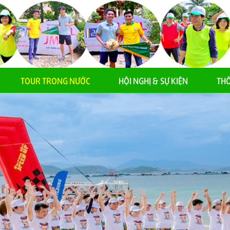
TOUR TRONG NƯỚC
HỘI NGHỊ & SỰ KIỆN
THÔ