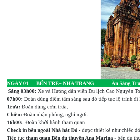
NGÀY 01 BẾN TRE– NHA TRANG Ăn Sáng Trưa
Sáng 03h00:
Xe và Hướng dẫn viên Du lịch Cao Nguyên Tou
07h00:
Đoàn dùng điểm tâm sáng sau đó tiếp tục lộ trình đ
Trưa:
Đoàn dùng cơm trưa,
Chiều:
Đoàn nhận phòng, nghỉ ngơi.
16h00:
Đoàn khởi hành tham quan
Check in bên ngoài Nhà hát Đó
- được thiết kế như chiếc 
Tiếp tục
tham quan Bến du thuyền Ana Marina
- bến du th