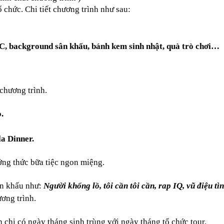
ổ chức. Chi tiết chương trình như sau:
C, background sân khấu, bánh kem sinh nhật, quà trò chơi…
chương trình.
.
a Dinner.
ởng thức bữa tiệc ngon miệng.
ân khấu như:
Người khổng lồ, tôi cần tôi cần, rap IQ, vũ điệu t
ơng trình.
 chị có ngày tháng sinh trùng với ngày tháng tổ chức tour.