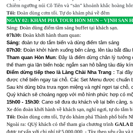
Chiêm ngưỡng núi Cô Tiên và “săn” khoảnh khắc hoàng hôn 
Tối:
Đoàn dùng cơm tối. Tự do khám phá về đêm
NGÀY 02: KHÁM PHÁ TOUR HÒN MUN – VỊNH SAN 
Sáng: Đoàn dùng điểm tâm sáng buffet tại khách sạn.
07h30:
Đoàn khởi hành tham quan:
Sáng:
đoàn tự do tắm biển và dùng điểm tâm sáng
07h30:
Đoàn khởi hành xuống bến cảng, lên tàu bắt đầu 
Tham quan Hòn Mun
: Đây là điểm dừng chân lý tưởng
thể tham gia lặn biển hoặc ngắm san hô bằng tàu đáy kín
Điểm dừng tiếp theo là Làng Chài Nha Trang :
Tại đây
được chế biến ngay tại chỗ. Các Set Menu được chuẩn b
Sau khi dùng bữa trưa ngon miệng và nghỉ ngơi tại chỗ, 
Quý khách sẽ choáng ngợp với mô hình phức hợp có một
15h00 - 15h30
: Cano sẽ đưa du khách về lại bến cảng, s
Xe đón đoàn khởi hành về khách sạn, nghỉ ngơi, tự do tắm b
Tối:
Đoàn dùng cơm tối, Tự do khám phá Thành phố biển N
Ngoài ra: QUý khách có thể tham gia chương trình
GALA 
được tư vấn với chi phí tứ 5.000.000 - Tùy theo yêu cầu và t