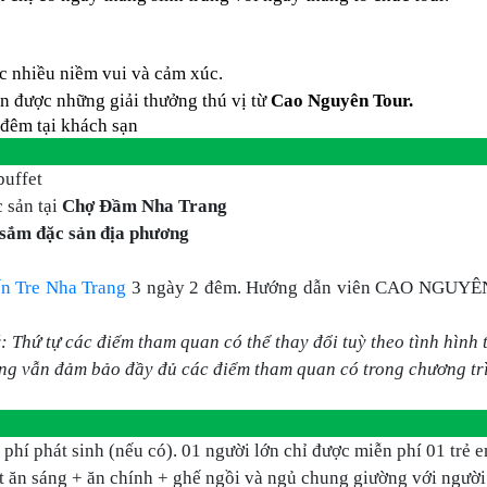
ệc nhiều niềm vui và cảm xúc.
n được những giải thưởng thú vị từ
Cao Nguyên Tour.
đêm tại khách sạn
buffet
 sản tại
Chợ Đầm Nha Trang
sắm đặc sản địa phương
n Tre Nha Trang
3 ngày 2 đêm. Hướng dẫn viên CAO NGUYÊN T
: Thứ tự các điểm tham quan có thể thay đổi tuỳ theo tình hình 
ng vẫn đảm bảo đầy đủ các điểm tham quan có trong chương trì
i phí phát sinh (nếu có). 01 người lớn chỉ được miễn phí 01 trẻ e
t ăn sáng + ăn chính + ghế ngồi và ngủ chung giường với người