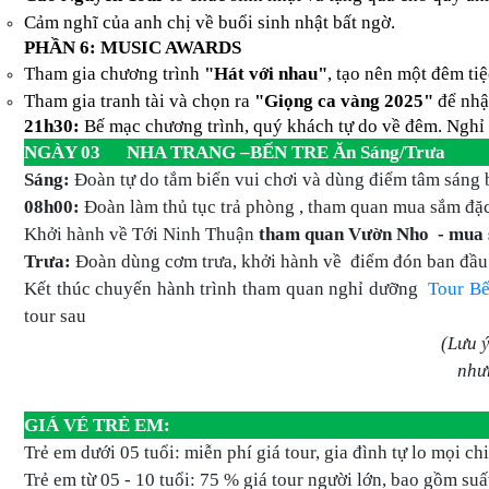
Cảm nghĩ của anh chị về buổi sinh nhật bất ngờ.
PHẦN 6: MUSIC AWARDS
Tham gia chương trình
"Hát với nhau"
, tạo nên một đêm ti
Tham gia tranh tài và chọn ra
"Giọng ca vàng 202
5
"
để nhậ
21h30:
Bế mạc chương trình, quý khách tự do về đêm. Nghỉ 
NGÀY 03 NHA TRANG –BẾN TRE Ăn Sáng/Trưa
Sáng:
Đoàn tự do tắm biển vui chơi và dùng điểm tâm sáng 
08h00:
Đoàn làm thủ tục trả phòng , tham quan mua sắm đặc
Khởi hành về Tới Ninh Thuận
tham quan Vườn Nho - mua 
Trưa:
Đoàn dùng cơm trưa, khởi hành về điểm đón ban đầu
Kết thúc chuyến hành trình tham quan nghỉ dưỡng
Tour Bế
tour sau
(Lưu ý
như
GIÁ VÉ TRẺ EM:
Trẻ em dưới 05 tuổi: miễn phí giá tour, gia đình tự lo mọi ch
Trẻ em từ 0
5
- 10 tuổi:
75
% giá tour người lớn, bao gồm suấ