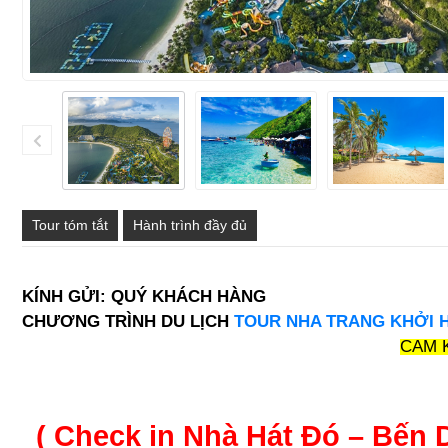
Tour tóm tắt
Hành trình đầy đủ
KÍNH GỬI: QUÝ KHÁCH HÀNG
CHƯƠNG TRÌNH DU LỊCH
TOUR NHA TRANG KHỞI 
CAM 
( Check in Nhà Hát Đó – Bến