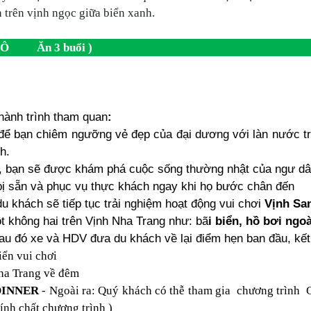
trên vịnh ngọc giữa biển xanh.
HÔ Ăn 3 buổi )
hành trình tham quan
:
 để bạn chiêm ngưỡng vẻ đẹp của đại dương với làn nước tr
h.
, bạn sẽ được khám phá cuộc sống thường nhật của ngư dâ
ị sẵn và phục vụ thực khách ngay khi họ bước chân đến
du khách sẽ tiếp tục trải nghiệm hoạt động vui chơi
Vịnh Sa
 không hai trên Vịnh Nha Trang như: bã
i biển, hồ bơi ngoà
au đó xe và HDV đưa du khách về lại điểm hẹn ban đầu, kết t
iển vui chơi
ha Trang về đêm
DINNER
-
Ngoài ra: Quý khách có thễ tham gia chương trình 
ính chất chương trình )