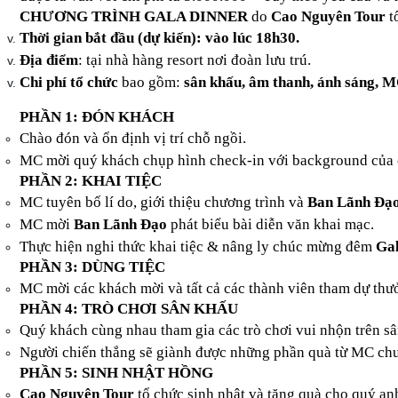
CHƯƠNG TRÌNH GALA DINNER
do
Cao Nguyên Tour
t
Thời gian bắt đầu (dự kiến): vào lúc 18h30.
Địa điểm
: tại nhà hàng resort nơi đoàn lưu trú.
Chi phí tổ chức
bao gồm:
sân khấu, âm thanh, ánh sáng, M
PHẦN 1: ĐÓN KHÁCH
Chào đón và ổn định vị trí chỗ ngồi.
MC mời quý khách chụp hình check-in với background của 
PHẦN 2: KHAI TIỆC
MC tuyên bố lí do, giới thiệu chương trình và
Ban Lãnh Đạo
MC mời
Ban Lãnh Đạo
phát biểu bài diễn văn khai mạc.
Thực hiện nghi thức khai tiệc & nâng ly chúc mừng đêm
Gal
PHẦN 3: DÙNG TIỆC
MC mời các khách mời và tất cả các thành viên tham dự thư
PHẦN 4: TRÒ CHƠI SÂN KHẤU
Quý khách cùng nhau tham gia các trò chơi vui nhộn trên s
Người chiến thắng sẽ giành được những phần quà từ MC chư
PHẦN 5: SINH NHẬT HỒNG
Cao Nguyên Tour
tổ chức sinh nhật và tặng quà cho quý anh