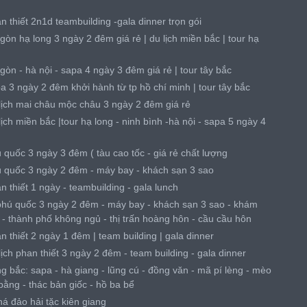
n thiết 2n1d teambuilding -gala dinner trọn gói
 gòn hạ long 3 ngày 2 đêm giá rẻ | du lịch miền bắc | tour hạ
 gòn - hà nội - sapa 4 ngày 3 đêm giá rẻ | tour tây bắc
pa 3 ngày 2 đêm khởi hành từ tp hồ chí minh | tour tây bắc
 lịch mai châu mộc châu 3 ngày 2 đêm giá rẻ
lịch miền bắc |tour hạ long - ninh bình -hà nội - sapa 5 ngày 4
ú quốc 3 ngày 3 đêm ( tàu cao tốc - giá rẻ chất lượng
ú quốc 3 ngày 2 đêm - máy bay - khách sạn 3 sao
n thiết 1 ngày - teambuilding - gala lunch
 phú quốc 3 ngày 2 đêm - máy bay - khách sạn 3 sao - khám
 - thành phố không ngủ - thị trấn hoàng hôn - cầu cầu hôn
n thiết 2 ngày 1 đêm | team building | gala dinner
lịch phan thiết 3 ngày 2 đêm - team building - gala dinner
ng bắc: sapa - hà giang - lũng cú - đồng văn - mã pí lèng - mèo
bằng - thác bản giốc - hồ ba bể
á đảo hải tặc kiên giang