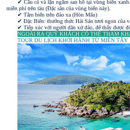
✔
Câu cá và lặn ngắm san hô tại vùng biển xanh.
miễn phí trên tàu (Đặc sản của vùng biển này).
✔
Tắm biển trên đảo xa (Hòn Mấu)
✔
Đặc Biển: thưởng thức Hải Sản tươi ngon của v
✔
Tiếp xúc với người dân xứ đảo, để thấy được đờ
NGOÀI RA QUÝ KHÁCH CÓ THỂ THAM KH
TOUR DU LỊCH KHỞI HÀNH TỪ MIỀN TÂY