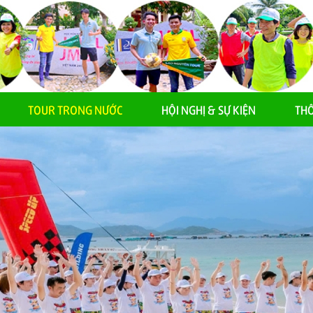
TOUR TRONG NƯỚC
HỘI NGHỊ & SỰ KIỆN
THÔ