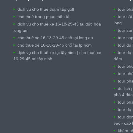
dịch vụ cho thuê thảm tập golf
tour pha
cho thuê trang phục thần tài
tour sài
long
dịch vụ cho thuê xe 16-18-29-45 tại đức hòa
long an
tour sài
cho thuê xe 16-18-29-45 chỗ tại long an
tour sa
cho thuê xe 16-18-29-45 chỗ tại tp hcm
tour du
dịch vụ cho thuê xe tại tây ninh | cho thuê xe
tour du 
16-29-45 tại tây ninh
đêm
tour ph
tour ph
tour pha
du lịch
phá 4 đảo
tour pha
tour du 
tour đô
vạc - cao 
khám ph