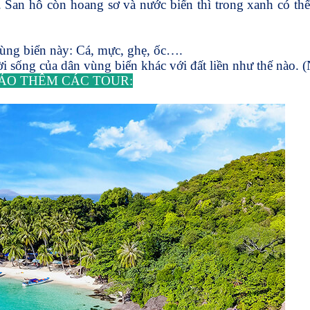
 San hô còn hoang sơ và nước biển thì trong xanh có th
ùng biển này: Cá, mực, ghẹ, ốc….
i sống của dân vùng biển khác với đất liền như thế nào. 
ẢO THÊM CÁC TOUR: