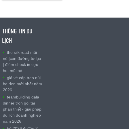
THÔNG TIN DU
LỊCH
the silk road mũi
né |con đường tơ lụa
| điểm check in cực
hot mũi né
giá vé cáp treo núi
bà đen mới nhất năm
2026
teambuilding gala
dinner trọn gói tại
phan thiết - giải pháp
du lịch doanh nghiệp
năm 2026
hè 2026 đi đâu ?