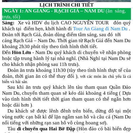
LỊCH TRÌNH CHI TIẾT
NGÀY 1: AN GIANG - RẠCH GIÁ – NAM DU
(ăn sáng,
trưa, tối)
Sáng:
Xe và HDV du lịch CAO NGUYÊN TOUR đón quý
khách tại điểm hẹn, khởi hành đi
Tour An Giang đi Nam Du
.
Đoàn tới Rạch Giá, đoàn dùng điểm tâm sáng, sau đó tới
cảng Rạch Giá – Nam Du. Thời gian từ Rạch Giá đến Nam Du
khoảng 2h30 phút tùy theo tình hình thời tiết.
Đến
Hòn Lớn
- Nam Du quý khách di chuyển về nhận phòng
hoặc tập trung hành lý tại nhà nghỉ. (Nhà Nghỉ tại Nam Du sẽ
cho khách nhận phòng sau 11h trưa).
Đoàn ăn trưa khoảng 11h30 (tùy theo tình hình thực tế của
đoàn, thời gian ăn có thể thay đổi )
, với các món ăn chủ yếu là cá
biển và hải sản.
Sau khi ăn trưa quý khách lên tàu tham quan Quần Đảo
Nam Du, chuyến tham quan sẽ kéo dài khoảng 4 tiếng ( Dựa
vào tình hình thời tiết thời gian tham quan có thể ngắn hơn
hoặc dài hơn )
.
Du khách sẽ được lênh đênh trên biển, dừng đỗ tại một
vùng nước cạn bất kì để lặn ngắm san hô và câu cá (Nam Du
nổi tiếng với những rạn san hô vô cùng hoang sơ).
Tàu
di chuyển qua Hai Bờ Đập
(Hòn đảo có bãi biển đẹp