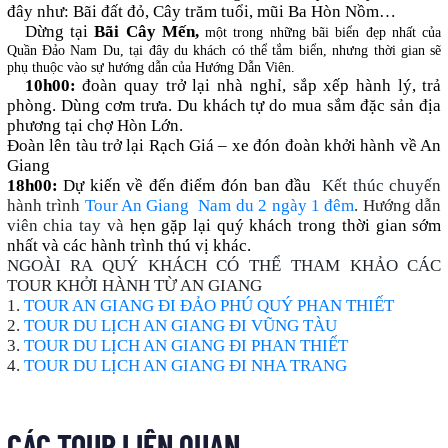
đây như: Bãi đất đỏ, Cây trăm tuổi, mũi Ba Hòn Nồm…
Dừng tại
Bãi Cây Mến,
một trong những bãi biển đẹp nhất của
Quần Đảo Nam Du, tại đây du khách có thể tắm biển, nhưng thời gian sẽ
phụ thuộc vào sự hướng dẫn của Hướng Dẫn Viên.
10h00:
đoàn quay trở lại nhà nghỉ, sắp xếp hành lý, trả
phòng. Dùng cơm trưa. Du khách tự do mua sắm đặc sản địa
phương tại chợ Hòn Lớn.
Đoàn lên tàu trở lại Rạch Giá – xe đón đoàn khởi hành về An
Giang
18h00:
Dự kiến về đến điểm đón ban đầu
Kết thúc chuyến
hành trình
Tour An Giang Nam du 2 ngày 1 đêm
. Hướng dẫn
viên chia tay và
hẹn gặp lại quý khách trong thời gian sớm
nhất và các hành trình thú vị khác.
NGOÀI RA QUÝ KHÁCH CÓ THỂ THAM KHẢO CÁC
TOUR KHỞI HÀNH TỪ AN GIANG
1.
TOUR AN GIANG ĐI ĐẢO PHÚ QUÝ PHAN THIẾT
2.
TOUR DU LỊCH AN GIANG ĐI VŨNG TÀU
3.
TOUR DU LỊCH AN GIANG ĐI PHAN THIẾT
4.
TOUR DU LỊCH AN GIANG ĐI NHA TRANG
CÁC TOUR LIÊN QUAN