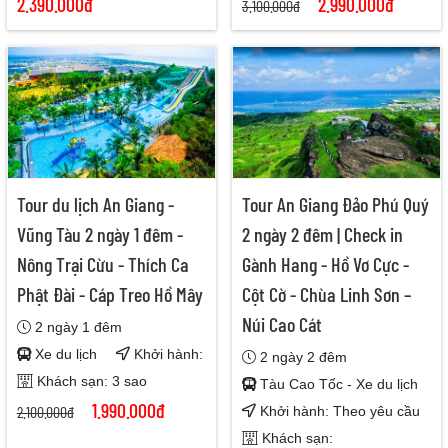
2.390.000đ
2.990.000đ
3.100.000đ
Tour du lịch An Giang -
Tour An Giang Đảo Phú Quý
Vũng Tàu 2 ngày 1 đêm -
2 ngày 2 đêm | Check in
Nông Trại Cừu - Thích Ca
Gành Hang - Hồ Vơ Cực -
Phật Đài - Cáp Treo Hồ Mây
Cột Cờ - Chùa Linh Sơn –
Núi Cao Cát
2 ngày 1 đêm
Xe du lịch
Khởi hành:
2 ngày 2 đêm
Khách sạn: 3 sao
Tàu Cao Tốc - Xe du lịch
1.990.000đ
2.100.000đ
Khởi hành: Theo yêu cầu
Khách sạn: