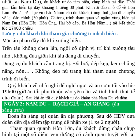
nhất tại Nam Du)
, du khách tự do tắm biển, chụp hình tại đây. Thời
gian tắm biển tại đậy khoảng 1 tiếng 30 phút. Khi rời đảo nhỏ để về Hòn
Lớn trên tàu sẽ phục vụ cháo Nhum cho du khách, trong thời gian di chuyển
về lại đảo chính (30 phút). Chương trình tham quan và ngắm vùng biển tại
sẽ kết thúc
Nam Du (Hòn Dầu, Hòn Ông, Hai bờ đập, Ba Hòn Nồm…)
lúc 17h00 chiều
Lưu ý : du khách khi tham gia chương trình đi biển
:
Mặc áo phao đầy đủ khi xuống biển.
Trên tàu không chen lấn, ngồi cố định vị trí khi xuống tàu
nhỏ , không đùa giỡn khi tàu đang di chuyển.
Dụng cụ du khách cần trang bị: Đồ bơi, dép kẹp, kem chống
nắng, nón… . Không đeo nữ trang khi tham quan chương
trình đi biển.
Quý khách về nhà nghỉ để nghỉ ngơi và ăn cơm tối vào lúc
19h00 (giờ ăn tối phụ thuộc vào yêu cầu và tình hình thực tế
của đoàn).
Sau khi ăn tối quý khách tự do khám phá Nam Du về đêm.
NGÀY 2: NAM DU – RẠCH GIÁ – AN GIANG
(ăn
sáng,trưa)
Đoàn ăn sáng tại quán ăn địa phương. Sau đó HDV đưa
đoàn đến địa điểm tập trung để nhận xe (1 xe 2 người).
Tham quan quanh Hòn Lớn, du khách dừng chân chụp
hình tại một số điểm ven đường có cảnh quan tuyệt vời tại