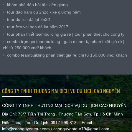
khám phá đảo hải tặc kiên giang
tour đảo nam du 2n2d - xe giường nằm
tour du lịch đà lạt 3n3đ
tour festival hoa đà lạt năm 2017
tour phan thiết teambuilding giá rẻ | tour phan thiết cho công ty
combo trọn gói teambuilding - gala dinner tại phan thiết giá rẻ |
chỉ từ 250.000 vnđ/ khách
combo teambuilding phan thiết giá rẻ| chỉ từ 150.000 vnđ/ khách
CÔNG TY TNHH THƯƠNG MẠI DỊCH VỤ DU LỊCH CAO NGUYÊN
CÔNG TY TNHH THƯƠNG MẠI DỊCH VỤ DU LỊCH CAO NGUYÊN
Địa Chỉ: 75/7 Trần Thị Trọng , Phường Tân Sơn, Tp Hồ Chí Minh
Điện Thoại: Tour Du Lịch: 0917 999 813 - Email:
info@caonguyentour.com / caonguyentour79@gmail.com