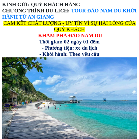
KÍNH GỬI: QUÝ KHÁCH HÀNG
CHƯƠNG TRÌNH DU LỊCH:
TOUR ĐẢO NAM DU KHỞI
HÀNH TỪ AN GIANG
CAM KẾT CHẤT LƯỢNG - UY TÍN VÌ SỰ HÀI LÒNG CỦA
QUÝ KHÁCH
KHÁM PHÁ ĐẢO NAM DU
Thời gian: 02 ngày 01 đêm
- Phương tiện: xe du lịch
- Khởi hành: Theo yêu cầu