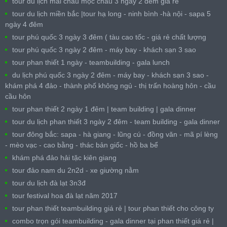
tour du lịch mai châu mộc châu 3 ngày 2 đêm giá rẻ
tour du lịch miền bắc |tour hạ long - ninh bình -hà nội - sapa 5
ngày 4 đêm
tour phú quốc 3 ngày 3 đêm ( tàu cao tốc - giá rẻ chất lượng
tour phú quốc 3 ngày 2 đêm - máy bay - khách sạn 3 sao
tour phan thiết 1 ngày - teambuilding - gala lunch
du lịch phú quốc 3 ngày 2 đêm - máy bay - khách sạn 3 sao -
khám phá 4 đảo - thành phố không ngủ - thị trấn hoàng hôn - cầu
cầu hôn
tour phan thiết 2 ngày 1 đêm | team building | gala dinner
tour du lịch phan thiết 3 ngày 2 đêm - team building - gala dinner
tour đông bắc: sapa - hà giang - lũng cú - đồng văn - mã pí lèng
- mèo vạc - cao bằng - thác bản giốc - hồ ba bể
khám phá đảo hải tặc kiên giang
tour đảo nam du 2n2d - xe giường nằm
tour du lịch đà lạt 3n3đ
tour festival hoa đà lạt năm 2017
tour phan thiết teambuilding giá rẻ | tour phan thiết cho công ty
combo trọn gói teambuilding - gala dinner tại phan thiết giá rẻ |