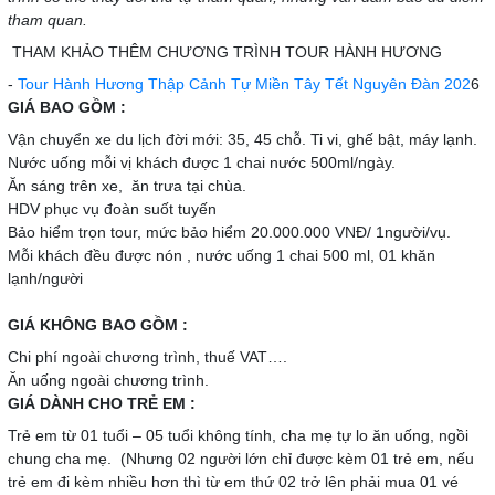
tham quan.
THAM KHẢO THÊM CHƯƠNG TRÌNH TOUR HÀNH HƯƠNG
-
Tour Hành Hương Thập Cảnh Tự Miền Tây Tết Nguyên Đàn 202
6
GIÁ BAO GỒM :
Vận chuyển xe du lịch đời mới: 35, 45 chỗ. Ti vi, ghế bật, máy lạnh.
Nước uống mỗi vị khách được 1 chai nước 500ml/ngày.
Ăn sáng trên xe, ăn trưa tại chùa.
HDV phục vụ đoàn suốt tuyến
Bảo hiểm trọn tour, mức bảo hiểm 20.000.000 VNĐ/ 1người/vụ.
Mỗi khách đều được nón , nước uống 1 chai 500 ml, 01 khăn
lạnh/người
GIÁ KHÔNG BAO GỒM :
Chi phí ngoài chương trình, thuế VAT….
Ăn uống ngoài chương trình.
GIÁ DÀNH CHO TRẺ EM :
Trẻ em từ 01 tuổi – 05 tuổi không tính, cha mẹ tự lo ăn uống, ngồi
chung cha mẹ. (Nhưng 02 người lớn chỉ được kèm 01 trẻ em, nếu
trẻ em đi kèm nhiều hơn thì từ em thứ 02 trở lên phải mua 01 vé