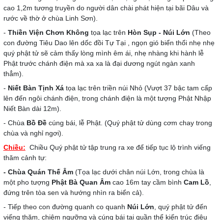
cao 1,2m tương truyền do người dân chài phát hiện tại bãi Dâu và
rước về thờ ở chùa Linh Sơn).
-
Thiền Viện Chơn Không
tọa lạc trên
Hòn Sụp - Núi Lớn
(Theo
con đường Tiêu Dao lên dốc đồi Tự Tại , ngọn gió biển thổi nhẹ nhẹ
quý phật tử sẽ cảm thấy lòng mình êm ái, nhẹ nhàng khi hành lễ
Phật trước chánh điện mà xa xa là đại dương ngút ngàn xanh
thẳm).
-
Niết Bàn Tịnh Xá
tọa lạc trên triền núi Nhỏ (Vượt 37 bậc tam cấp
lên đến ngôi chánh điện, trong chánh điện là một tượng Phật Nhập
Niết Bàn dài 12m).
- Chùa
Bồ Đề
cúng bái, lễ Phật. (Quý phật tử dùng cơm chay trong
chùa và nghỉ ngơi).
Chiều:
Chiều Quý phật tử tập trung ra xe để tiếp tục lộ trình viếng
thăm cảnh tự:
- Chùa Quán Thế Âm
(Tọa lạc dưới chân núi Lớn, trong chùa là
một pho tượng
Phật Bà Quan Âm
cao 16m tay cầm bình
Cam Lồ
,
đứng trên tòa sen và hướng nhìn ra biển cả).
- Tiếp theo con đường quanh co quanh
Núi Lớn
, quý phật tử đến
viếng thăm, chiêm ngưỡng và cúng bái tại quần thể kiến trúc điêu