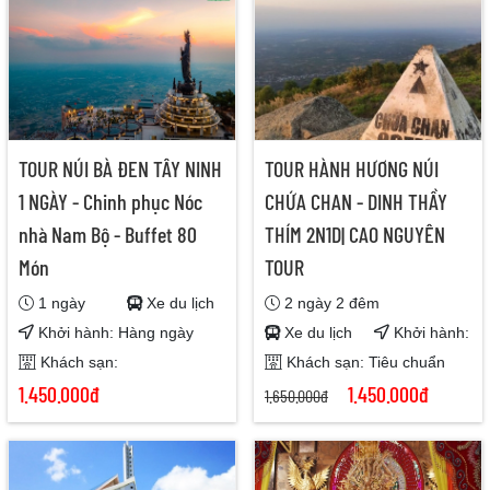
TOUR NÚI BÀ ĐEN TÂY NINH
TOUR HÀNH HƯƠNG NÚI
1 NGÀY - Chinh phục Nóc
CHỨA CHAN - DINH THẦY
nhà Nam Bộ - Buffet 80
THÍM 2N1D| CAO NGUYÊN
Món
TOUR
1 ngày
Xe du lịch
2 ngày 2 đêm
Khởi hành: Hàng ngày
Xe du lịch
Khởi hành:
Khách sạn:
Khách sạn: Tiêu chuẩn
1.450.000đ
1.450.000đ
1.650.000đ