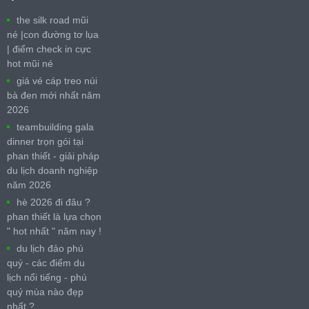
the silk road mũi
né |con đường tơ lụa
| điểm check in cực
hot mũi né
giá vé cáp treo núi
bà đen mới nhất năm
2026
teambuilding gala
dinner trọn gói tại
phan thiết - giải pháp
du lịch doanh nghiệp
năm 2026
hè 2026 đi đâu ?
phan thiết là lựa chọn
" hot nhất " năm nay !
du lịch đảo phú
quý - các điểm du
lịch nổi tiếng - phú
quý mùa nào đẹp
nhất ?