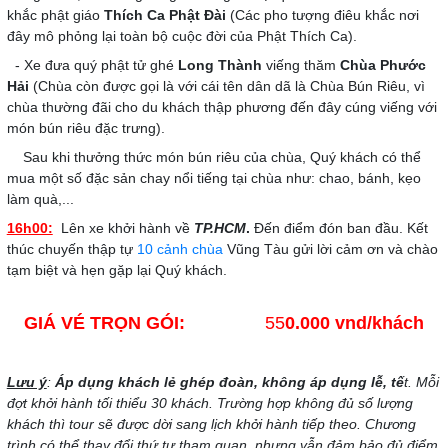
khắc phật giáo
Thích Ca Phật Đài
(Các pho tượng điêu khắc nơi
đây mô phỏng lại toàn bộ cuộc đời của Phật Thích Ca).
- Xe đưa quý phật tử ghé
Long Thành
viếng thăm
Chùa Phước
Hải
(Chùa còn được gọi là với cái tên dân dã là Chùa Bún Riêu, vì
chùa thường đãi cho du khách thập phương đến đây cúng viếng với
món bún riêu đặc trưng).
Sau khi thưởng thức món bún riêu của chùa, Quý khách có thể
mua một số đặc sản chay nổi tiếng tại chùa như: chao, bánh, kẹo
làm quà,...
16h00:
Lên xe khởi hành về
TP.HCM
.
Đến điểm đón ban đầu. Kết
thúc chuyến thập tự
10 cảnh chùa
Vũng Tàu gửi lời cảm ơn và chào
tạm biệt và hẹn gặp lại Quý khách.
GIÁ VÉ TRỌN GÓI:
55
0.000
vnd/khách
Lưu ý
:
Áp dụng khách lẻ ghép đoàn, không áp dụng lễ, tế
t.
Mỗi
đợt khởi hành tối thiểu 30 khách. Trường hợp không đủ số lượng
khách thì tour sẽ được dời sang lịch khởi hành tiếp theo. Chương
trình có thể thay đổi thứ tự tham quan, nhưng vẫn đảm bảo đủ điểm