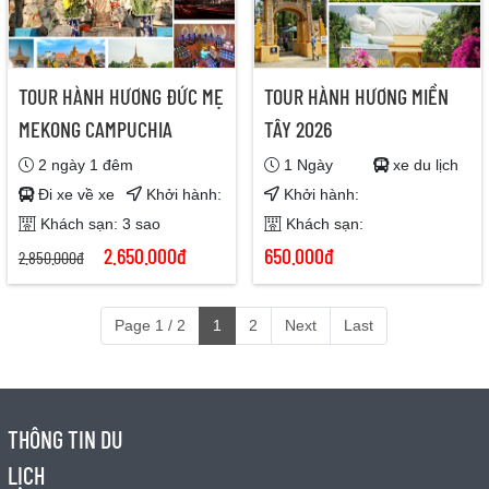
TOUR HÀNH HƯƠNG ĐỨC MẸ
TOUR HÀNH HƯƠNG MIỀN
MEKONG CAMPUCHIA
TÂY 2026
2 ngày 1 đêm
1 Ngày
xe du lịch
Đi xe về xe
Khởi hành:
Khởi hành:
Khách sạn: 3 sao
Khách sạn:
2.650.000đ
650.000đ
2.850.000đ
Page 1 / 2
1
2
Next
Last
THÔNG TIN DU
LỊCH