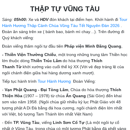
THẬP TỰ VŨNG TÀU
Sáng:
05h00:
Xe và
HDV
đón khách tại điểm hẹn. Khởi hành đi
Tour
Hành Hương Thập Cảnh Chùa Vũng Tàu Tết Nguyên Đán 2026
.
Đoàn ăn sáng trên xe ( bánh bao, bánh mì chay…). Trên đường đi
Quý khách viếng:
Đoàn viếng thăm ngôi tự đầu tiên
Pháp viện Minh Đăng Quang
,
- Thiền Viện
Thường Chiếu
, một trong những trung tâm Thiền học
lớn thuộc dòng
Thiền Trúc Lâm
do hòa thượng
Thích
Thanh Từ
khởi xướng vào cuối thế kỷ XX (Với vẻ đẹp tráng lệ của
ngôi chánh điện giữa hai hàng dương xanh mượt).
Tiếp tục hành trình
Tour Hành Hương
Đoàn Viếng:
-
Vạn Phật Quang - Đại Tòng Lâm
, Chùa do hòa thượng
Thích
Thiện Hòa
(1907 – 1978) từ chùa
Ấn Quang
(Sài Gòn) đến khai
sơn vào năm 1958. (Ngôi chùa giữ nhiều kỷ lục Phật Giáo với 48
tượng phật A Di Đà bằng đá hoa cương, ngôi chánh điện lớn nhất
với Việt, bộ tượng Tam Thánh lớn nhất Việt Nam)
- Đến
TP. Vũng Tàu
, viếng
Linh Sơn Cổ Tự
(Là một ngôi tự cổ
nhất ở Vũng Tàu, trong chùa có một tượng Phật bằng đá phết vàng