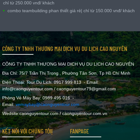
chỉ từ 250.000 vnđ/ khách
combo teambuilding phan thiết giá rẻ| chỉ từ 150.000 vnđ/ khách
CÔNG TY TNHH THƯƠNG MẠI DỊCH VỤ DU LỊCH CAO NGUYÊN
CÔNG TY TNHH THƯƠNG MẠI DỊCH VỤ DU LỊCH CAO NGUYÊN
Địa Chỉ: 75/7 Trần Thị Trọng , Phường Tân Sơn, Tp Hồ Chí Minh
Điện Thoại: Tour Du Lịch: 0917 999 813 - Email:
info@caonguyentour.com / caonguyentour79@gmail.com
Phòng Vé Máy Bay: 0989 495 016 -
Email:
vemaybay@caonguyentour.com
Wedsite:caonguyentour.com / caonguyentour.com.vn
KẾT NỐI VỚI CHÚNG TÔIỊ
FANPAGE