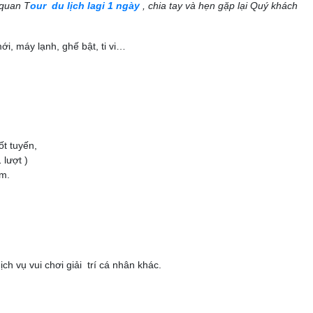
 quan T
our du lịch lagi 1 ngày
, chia tay và hẹn gặp lại Quý khách
i, máy lạnh, ghế bật, ti vi…
t tuyến,
 lượt )
am.
ịch vụ vui chơi giải trí cá nhân khác.