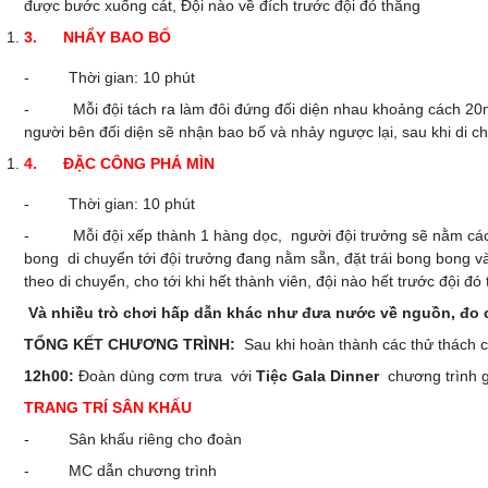
được bước xuống cát, Đội nào về đích trước đội đó thắng
3.
NHẨY BAO BỐ
- Thời gian: 10 phút
- Mỗi đội tách ra làm đôi đứng đối diện nhau khoảng cách 20m, m
người bên đối diện sẽ nhận bao bố và nhảy ngược lại, sau khi di ch
4.
ĐẶC CÔNG PHÁ MÌN
- Thời gian: 10 phút
- Mỗi đội xếp thành 1 hàng dọc, người đội trưởng sẽ nằm cách vị 
bong di chuyển tới đội trưởng đang nằm sẵn, đặt trái bong bong v
theo di chuyển, cho tới khi hết thành viên, đội nào hết trước đội đó
Và nhiều trò chơi hấp dẫn khác như đưa nước về nguồn, đo c
TỔNG KẾT CHƯƠNG TRÌNH:
Sau khi hoàn thành các thử thách cá
12h00:
Đoàn dùng cơm trưa với
Tiệc Gala Dinner
chương trình g
TRANG TRÍ SÂN KHẤU
- Sân khấu riêng cho đoàn
- MC dẫn chương trình