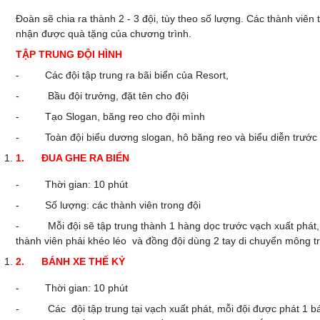
Đoàn sẽ chia ra thành 2 - 3 đội, tùy theo số lượng. Các thành viên
nhận được quà tặng của chương trình.
TẬP TRUNG ĐỘI HÌNH
- Các đội tập trung ra bãi biển của Resort,
- Bầu đội trưởng, đặt tên cho đội
- Tạo Slogan, băng reo cho đội mình
- Toàn đội biểu dương slogan, hô băng reo và biểu diễn trước độ
1.
ĐUA GHE RA BIỂN
- Thời gian: 10 phút
- Số lượng: các thành viên trong đội
- Mỗi đội sẽ tập trung thành 1 hàng dọc trước vạch xuất phát, ha
thành viên phải khéo léo và đồng đội dùng 2 tay di chuyển mông trê
2.
BÁNH XE THẾ KỶ
- Thời gian: 10 phút
- Các đội tập trung tại vạch xuất phát, mỗi đội được phát 1 bánh