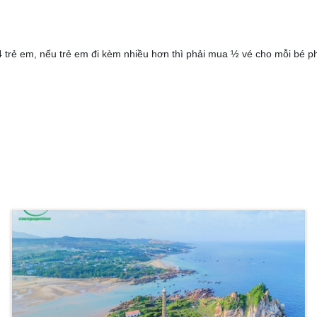
rẻ em, nếu trẻ em đi kèm nhiều hơn thì phải mua ½ vé cho mỗi bé ph