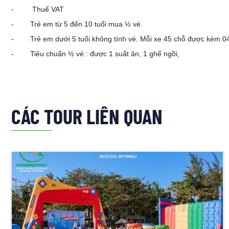
- Thuế VAT
- Trẻ em từ 5 đến 10 tuổi mua ½ vé.
- Trẻ em dưới 5 tuổi không tính vé. Mỗi xe 45 chỗ được kèm 04 t
- Tiêu chuẩn ½ vé : được 1 suất ăn, 1 ghế ngồi,
CÁC TOUR LIÊN QUAN