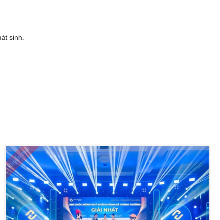
át sinh.
Khyến mãi