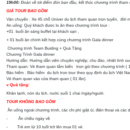
19h00:
Đoàn về tới điểm đón ban đầu, kết thúc chương trình tham
GIÁ TOUR BAO GỒM
Vận chuyển : Xe 45 chỗ Univer du lịch tham quan trọn tuyến, đời mớ
An uống: Quý khách được lo ăn theo chương trình tour :
+01 buổi ăn sáng buffet tại khách sạn ,
+ 01 buổi ăn chính kết hợp cùng chương trình Gala dinner
Chương trình Team Buiding + Quà Tặng
Chương Trình Gala dinner
Hướng dẫn: Hướng dẫn viên chuyên nghiệp, chu đáo, nhiệt tình suố
Tham quan: Vé tham quan tắm biển trọn gói theo chương trình ( 1
Bảo hiểm : Bảo hiểm du lịch trọn tour theo quy định du lịch Việt N
Vé tham quan vào cửa tham quan ( 01 lần)
v Quà tặng:
Khăn lạnh, nón du lịch, nước suối 1 chai /ngày/người.
TOUR KHÔNG BAO GỒM
Ăn uống ngoài chương trình, các chi phí giặt ủi, điện thoại và các d
- Ăn chiều ngày về
- Trẻ em từ 10 tuổi trở lên mua 01 vé.