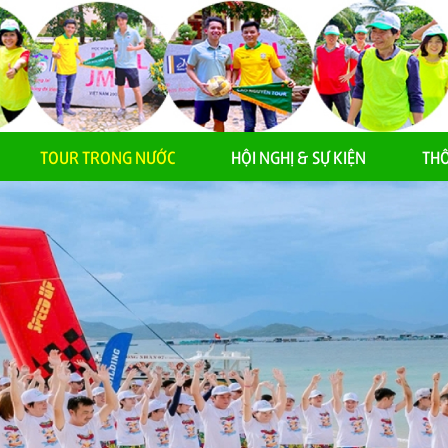
TOUR TRONG NƯỚC
HỘI NGHỊ & SỰ KIỆN
THÔ