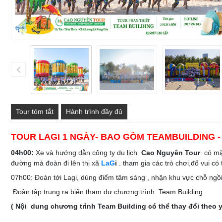
Tour tóm tắt
Hành trình đầy đủ
TOUR LAGI 1 NGÀY- BAO GỒM TEAMBUILDING 
04h00:
Xe và hướng dẫn công ty du lịch
Cao Nguyên Tour
có mặ
đường mà đoàn đi lên thị xã
LaG
i
. tham gia các trò chơi,đố vui có
07h00: Đoàn tới Lagi, dùng điểm tâm sáng , nhận khu vực chỗ ngồ
Đoàn tập trung ra biển tham dự chương trình Team Building
( Nội dung chương trình Team Building có thể thay đổi theo y