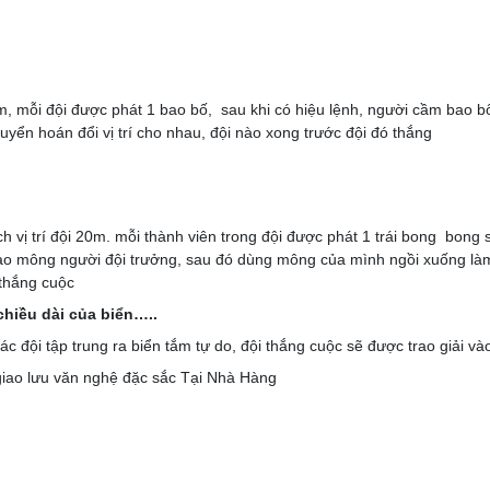
ỗi đội được phát 1 bao bố, sau khi có hiệu lệnh, người cầm bao bố đ
uyển hoán đổi vị trí cho nhau, đội nào xong trước đội đó thắng
trí đội 20m. mỗi thành viên trong đội được phát 1 trái bong bong sau 
ào mông người đội trưởng, sau đó dùng mông của mình ngồi xuống làm 
 thắng cuộc
hiều dài của biển…..
c đội tập trung ra biển tắm tự do, đội thắng cuộc sẽ được trao giải 
iao lưu văn nghệ đặc sắc Tại Nhà Hàng