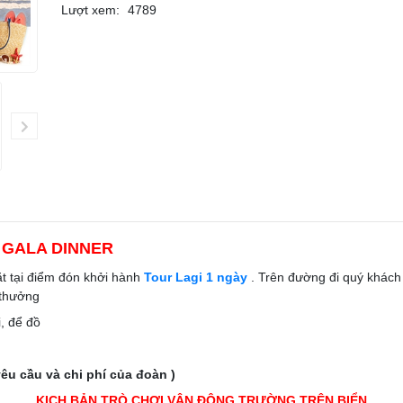
Lượt xem:
4789
- GALA DINNER
t tại điểm đón khởi hành
Tour Lagi 1 ngày
. Trên đường đi quý khách
 thưởng
i, để đồ
êu cầu và chi phí của đoàn )
KỊCH BẢN TRÒ CHƠI VẬN ĐỘNG TRƯỜNG TRÊN BIỂN