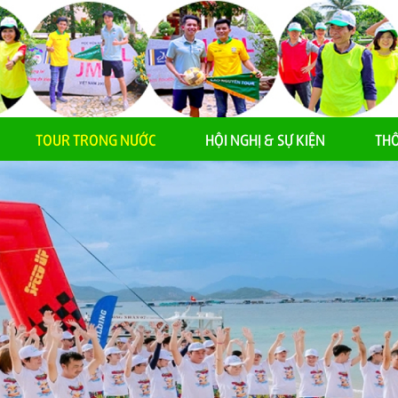
TOUR TRONG NƯỚC
HỘI NGHỊ & SỰ KIỆN
THÔ