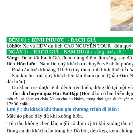
ĐÊM 01 : BÌNH PHƯỚC - RẠCH GIÁ
18h00:
Xe và HDV du lịch CAO NGUYÊN TOUR đón quý khá
NGÀY 1: - RẠCH GIÁ – NAM DU
(ăn sáng, trưa, tối)
Sáng:
Đoàn tới Rạch Giá, đoàn dùng điểm tâm sáng, sau đó 
Đến
Hòn Lớn
- Nam Du quý khách di chuyển về nhận phòng h
Đoàn ăn trưa khoảng 11h30 (tùy theo tình hình thực tế của
Sau khi ăn trưa quý khách lên tàu tham quan Quần Đảo Na
dài hơn )
.
Du khách sẽ được lênh đênh trên biển, dừng đỗ tại một v
Tàu
di chuyển qua Hai Bờ Đập
(Hòn đảo có bãi biển đẹp
trên tàu sẽ phục vụ cháo Nhum cho du khách, trong thời gian di chuyể
17h00 chiều
Lưu ý : du khách khi tham gia chương trình đi biển
:
Mặc áo phao đầy đủ khi xuống biển.
Trên tàu không chen lấn, ngồi cố định vị trí khi xuống tàu 
Dụng cụ du khách cần trang bị: Đồ bơi, dép kẹp, kem chống