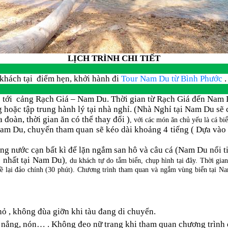
LỊCH TRÌNH CHI TIẾT
ch tại điểm hẹn, khởi hành đi
Tour Nam Du từ Bình Phước
.
tới cảng Rạch Giá – Nam Du. Thời gian từ Rạch Giá đến Nam Du
oặc tập trung hành lý tại nhà nghỉ. (Nhà Nghỉ tại Nam Du sẽ 
 đoàn, thời gian ăn có thể thay đổi )
, với các món ăn chủ yếu là cá biể
m Du, chuyến tham quan sẽ kéo dài khoảng 4 tiếng ( Dựa vào tì
ùng nước cạn bất kì để lặn ngắm san hô và câu cá (Nam Du nổi 
 nhất tại Nam Du)
, du khách tự do tắm biển, chụp hình tại đây. Thời gia
n về lại đảo chính (30 phút). Chương trình tham quan và ngắm vùng biển t
nhỏ , không đùa giỡn khi tàu đang di chuyển.
 nắng, nón… . Không đeo nữ trang khi tham quan chương trình đ