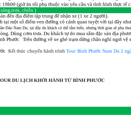
 19h00 (giờ ăn tối phụ thuộc vào yêu cầu và tình hình thực tế 
 sáng,trưa, chiều )
n đến địa điểm tập trung để nhận xe (1 xe 2 người).
ại một số điểm ven đường có cảnh quan tuyệt vời tại đây như
uần Đảo Nam Du, tại đây du khách có thể tắm biển, nhưng thời gian sẽ phụ t
 phòng. Dùng cơm trưa. Du khách tự do mua sắm đặc sản địa phươ
Bình Phước Trên đường về xe ghé trạm dừng chân nghỉ ngơi vệ
hước
Kết thúc chuyến hành trình
Tour Bình Phước Nam Du 2 ng
OUR DU LỊCH KHỞI HÀNH TỪ BÌNH PHƯỚC