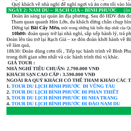
Quý khách về nhà nghỉ để nghỉ ngơi và ăn cơm tối vào lúc
NGÀY 2: NAM DU – RẠCH GIÁ – BÌNH PHƯỚC
(ăn
Đoàn ăn sáng tại quán ăn địa phương. Sau đó HDV đưa đoà
Tham quan quanh Hòn Lớn, du khách dừng chân chụp hình t
Dừng tại
Bãi Cây Mến,
một trong những bãi biển đẹp nhất của Q
10h00:
đoàn quay trở lại nhà nghỉ, sắp xếp hành lý, trả
Đoàn lên tàu trở lại Rạch Giá – xe đón đoàn khởi hành về 
về làm quá,
18h30: Đoàn dùng cơm tối , Tiếp tục hành trình về Bình P
trong thời gian sớm nhất và các hành trình thú vị khác.
GIÁ TOUR :
NHÀ NGHỈ TIÊU CHUẨN: 2.790.000 VNĐ
KHÁCH SẠN CAO CẤP : 3.590.000 VNĐ
NGOÀI RA QUÝ KHÁCH CÓ THỂ THAM KHẢO CÁC T
1.
TOUR DU LỊCH BÌNH PHƯỚC ĐI VŨNG TÀU
2.
TOUR DU LỊCH BÌNH PHƯỚC ĐI PHAN THIẾT
3,
TOUR DU LỊCH BÌNH PHƯỚC ĐI NHA TRANG
4.
TOUR DU LỊCH BÌNH PHƯỚC ĐI ĐẢO NAM DU