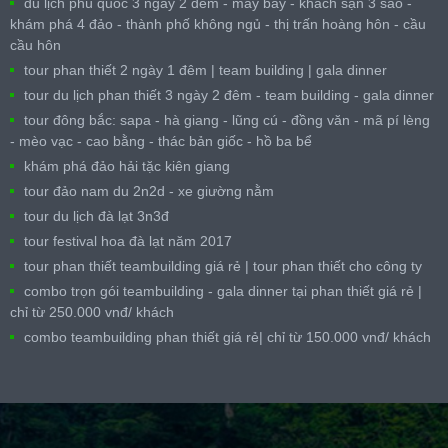
du lịch phú quốc 3 ngày 2 đêm - máy bay - khách sạn 3 sao -
khám phá 4 đảo - thành phố không ngủ - thị trấn hoàng hôn - cầu
cầu hôn
tour phan thiết 2 ngày 1 đêm | team building | gala dinner
tour du lịch phan thiết 3 ngày 2 đêm - team building - gala dinner
tour đông bắc: sapa - hà giang - lũng cú - đồng văn - mã pí lèng
- mèo vạc - cao bằng - thác bản giốc - hồ ba bể
khám phá đảo hải tặc kiên giang
tour đảo nam du 2n2d - xe giường nằm
tour du lịch đà lạt 3n3đ
tour festival hoa đà lạt năm 2017
tour phan thiết teambuilding giá rẻ | tour phan thiết cho công ty
combo trọn gói teambuilding - gala dinner tại phan thiết giá rẻ |
chỉ từ 250.000 vnđ/ khách
combo teambuilding phan thiết giá rẻ| chỉ từ 150.000 vnđ/ khách