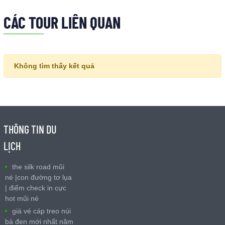
CÁC TOUR LIÊN QUAN
Không tìm thấy kết quả
THÔNG TIN DU
LỊCH
the silk road mũi
né |con đường tơ lụa
| điểm check in cực
hot mũi né
giá vé cáp treo núi
bà đen mới nhất năm