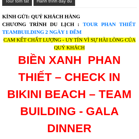
Tour tóm tắt
Hành trình đầy đủ
KÍNH GỬI: QUÝ KHÁCH HÀNG
CHƯƠNG TRÌNH DU LỊCH :
TOUR PHAN THIẾT
TEAMBUILDING 2 NGÀY 1 ĐÊM
CAM KẾT CHẤT LƯỢNG - UY TÍN VÌ SỰ HÀI LÒNG CỦA
QUÝ KHÁCH
BIỀN XANH PHAN
THIẾT – CHECK IN
BIKINI BEACH – TEAM
BUILDING - GALA
DINNER