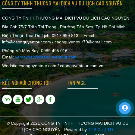
CÔNG TY TNHH THƯƠNG MẠI DỊCH VỤ DU LỊCH CAO NGUYÊN
CÔNG TY TNHH THƯƠNG MẠI DỊCH VỤ DU LỊCH CAO NGUYÊN
Địa Chỉ: 75/7 Trần Thị Trọng , Phường Tân Sơn, Tp Hồ Chí Minh
Điện Thoại: Tour Du Lịch: 0917 999 813 - Email:
info@caonguyentour.com / caonguyentour79@gmail.com
Phòng Vé Máy Bay: 0989 495 016 -
Email:
vemaybay@caonguyentour.com
Wedsite:caonguyentour.com / caonguyentour.com.vn
KẾT NỐI VỚI CHÚNG TÔIỊ
FANPAGE
© Copyright 2021 CÔNG TY TNHH THƯƠNG MẠI DỊCH VỤ DU
LỊCH CAO NGUYÊN . Powered by
TTS Co.,LTD