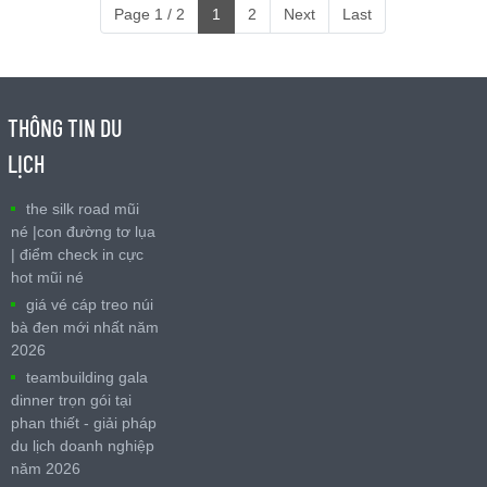
Page 1 / 2
1
2
Next
Last
THÔNG TIN DU
LỊCH
the silk road mũi
né |con đường tơ lụa
| điểm check in cực
hot mũi né
giá vé cáp treo núi
bà đen mới nhất năm
2026
teambuilding gala
dinner trọn gói tại
phan thiết - giải pháp
du lịch doanh nghiệp
năm 2026