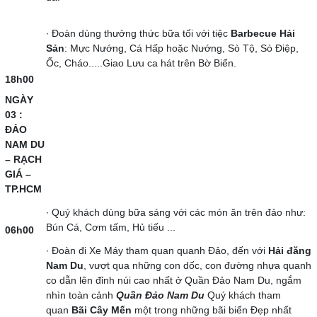
∙ Đoàn dùng thưởng thức bữa tối với tiệc
Barbecue Hải
Sản
: Mực Nướng, Cá Hấp hoặc Nướng, Sò Tộ, Sò Điệp,
Ốc, Cháo.....Giao Lưu ca hát trên Bờ Biển.
18h00
NGÀY
03 :
ĐẢO
NAM DU
– RẠCH
GIÁ –
TP.HCM
∙ Quý khách dùng bữa sáng với các món ăn trên đảo như:
Bún Cá, Cơm tấm, Hủ tiếu ...
06h00
∙ Đoàn đi Xe Máy tham quan quanh Đảo, đến với
Hải đăng
Nam Du
, vượt qua những con dốc, con đường nhựa quanh
co dẫn lên đỉnh núi cao nhất ở Quần Đảo Nam Du, ngắm
nhìn toàn cảnh
Quần Đảo Nam Du
Quý khách tham
quan
Bãi Cây Mến
một trong những bãi biển Đẹp nhất