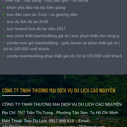
- mèo vạc - cao bằng - thác bản giốc - hồ ba bể
khám phá đảo hải tặc kiên giang
tour đảo nam du 2n2d - xe giường nằm
tour du lịch đà lạt 3n3đ
tour festival hoa đà lạt năm 2017
tour phan thiết teambuilding giá rẻ | tour phan thiết cho công ty
combo trọn gói teambuilding - gala dinner tại phan thiết giá rẻ |
chỉ từ 250.000 vnđ/ khách
combo teambuilding phan thiết giá rẻ| chỉ từ 150.000 vnđ/ khách
CÔNG TY TNHH THƯƠNG MẠI DỊCH VỤ DU LỊCH CAO NGUYÊN
CÔNG TY TNHH THƯƠNG MẠI DỊCH VỤ DU LỊCH CAO NGUYÊN
Địa Chỉ: 75/7 Trần Thị Trọng , Phường Tân Sơn, Tp Hồ Chí Minh
Điện Thoại: Tour Du Lịch: 0917 999 813 - Email:
info@caonguyentour.com / caonguyentour79@gmail.com