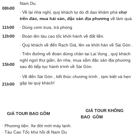
Nam Du.
08h00
∙ Về lại nhà nghỉ, quý khách tự do đi dạo khám phá
chợ
trên đảo, mua hải sản, đặc sản địa phương
về làm quà
11h00
∙ Dùng cơm trưa, trả phòng
12h00
∙ Đoàn lên tàu cao tốc khởi hành về đất liền.
∙ Quý khách về đến Rạch Giá, lên xe khởi hàn về Sài Gòn .
∙ Trên đường về đoàn dừng chân tại Lai Vung , quý khách
nghỉ ngơi thư giãn, ăn nhẹ, mua sắm đặc sản địa phương
15h00
sau đó tiếp tục hành trình về Sài Gòn.
∙ Về đến Sài Gòn , kết thúc chương trình , tạm biệt và hẹn
gặp lại quý khách!
21h00
GIÁ TOUR KHÔNG
GIÁ TOUR BAO GỒM
BAO GỒM
∙ Phương tiện: Xe đời mới máy lạnh.
∙ Tàu Cao Tốc khứ hồi đi Nam Du