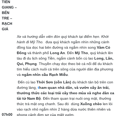
TIỀN
GIANG –
BẾN
TRE –
RẠCH
GIÁ
Xe và hướng dẫn viên đón quý khách tại điểm hẹn. Khởi
hành đi Mỹ Tho.
đưa quý khách ngắm nhìn những cánh
đồng lúa dọc hai bên đường và ngắm nhìn song
Vàm Cỏ
Đông
và thành phố
Long An
. Đến
Mỹ Tho
, quý khách lên
tàu đi du lịch sông Tiền, ngắm cảnh bốn cù lao
Long, Lân,
Qui, Phụng
. Thuyền chạy dọc theo bè cá nổi để du khách
tìm hiểu cách nuôi cá trên sông của người dân địa phương
và
ngắm nhìn cầu Rạch Miễu
.
Đến cù lao
Thới Sơn (cồn Lân)
du khách tản bộ trên con
đường làng,
t
ham quan nhà dân
,
và vườn cây ăn trái,
thưởng thức các loại trái cây theo mùa và nghe đàn ca
tài tử Nam Bộ
. Đến tham quan trại nuôi ong mật, thưởng
thức trà mật ong chanh. Sau đó dùng
Xuồng chèo
len lỏi
vào rạch nhỏ ngắm nhìn 2 hàng dừa nước thiên nhiên và
07h00
phong cảnh đơn sơ của miệt vườn.