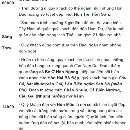
06h00
∙ Trên đường đi quý khách có thể ngắm nhìn những Hòn
Đảo hoang sơ tuyệt đẹp như:
Hòn Tre, Hòn Sơn...
∙ Sau hành trình khoảng 3 giờ lênh đênh trên vùng biển
Tây Nam tổ quốc quý khách đến đảo Nam Du, đây là một
quần đảo nằm trong vịnh Thái Lan gồm 21 đảo lớn nhỏ
Sáng
∙ Quý khách dùng cơm trưa trên Đảo, đoàn nhận phòng
Trưa
nghỉ ngơi
∙ Đoàn ra bến cảng, quý khách lên tàu chinh phục những
hòn đảo hang sơ xung quanh đảo Nam Du. Đoàn thăm
quan
làng cá Bè Ở Hòn Ngang,
tiếp tục đến bãi biển
xanh trong của
Hòn Hai Bờ Đập
, quý khách tham gia
Câu
Cá, bắt Nhum(cầu Gai) Lặn Biển ngắm San Hô (miễn
Phí)
. Đoàn thưởng thức
Cháo Nhum, Cá Biển Nướng,
Cầu Gai (Nhum) nướng mỡ hành
∙ Quý khách đến với
Hòn Mấu
là nơi có bãi biển tuyệt đẹp
14h00
với bãi cát trắng tinh, nước trong vắt, từng hàng dừa soi
bóng bên bãi biển vắng chân người. Quý khách tắm biển,
ngắm từng đàn cá bơi lội, hòa mình vào thiên nhiên hoang
dã.