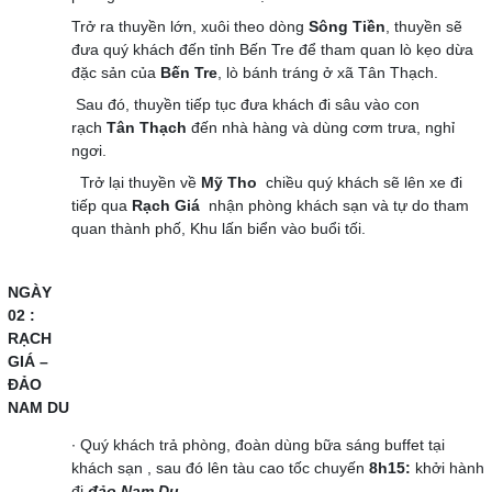
Trở ra thuyền lớn, xuôi theo dòng
Sông Tiền
, thuyền sẽ
đưa quý khách đến tỉnh Bến Tre để tham quan lò kẹo dừa
đặc sản của
Bến Tre
, lò bánh tráng ở xã Tân Thạch.
Sau đó, thuyền tiếp tục đưa khách đi sâu vào con
rạch
Tân Thạch
đến nhà hàng và dùng cơm trưa, nghỉ
ngơi.
Trở lại thuyền về
Mỹ Tho
chiều quý khách sẽ lên xe đi
tiếp qua
Rạch Giá
nhận phòng khách sạn và tự do tham
quan thành phố, Khu lấn biển vào buổi tối.
NGÀY
02 :
RẠCH
GIÁ –
ĐẢO
NAM DU
∙ Quý khách trả phòng, đoàn dùng bữa sáng buffet tại
khách sạn , sau đó lên tàu cao tốc chuyến
8h15:
khởi hành
đi
đảo Nam Du
.