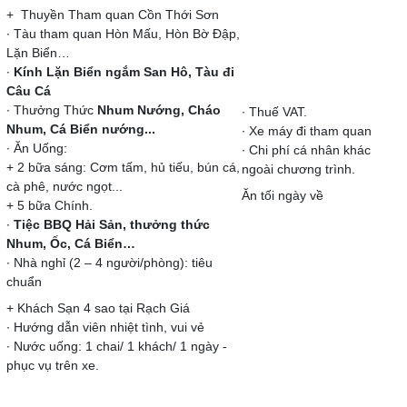
+ Thuyền Tham quan Cồn Thới Sơn
∙ Tàu tham quan Hòn Mấu, Hòn Bờ Đập,
Lặn Biển…
∙
Kính Lặn Biển ngắm San Hô, Tàu đi
Câu Cá
∙ Thưởng Thức
Nhum Nướng, Cháo
∙ Thuế VAT.
Nhum, Cá Biển nướng...
∙ Xe máy đi tham quan
∙ Ăn Uống:
∙ Chi phí cá nhân khác
+ 2 bữa sáng: Cơm tấm, hủ tiếu, bún cá,
ngoài chương trình.
cà phê, nước ngọt...
Ăn tối ngày về
+ 5 bữa Chính.
∙
Tiệc BBQ Hải Sản, thưởng thức
Nhum, Ốc, Cá Biển…
∙ Nhà nghỉ (2 – 4 người/phòng): tiêu
chuẩn
+ Khách Sạn 4 sao tại Rạch Giá
∙ Hướng dẫn viên nhiệt tình, vui vẻ
∙ Nước uống: 1 chai/ 1 khách/ 1 ngày -
phục vụ trên xe.