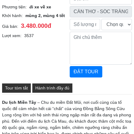
Phương tiện:
đi xe về xe
Khởi hành:
mùng 2, mùng 4 tết
3.480.000đ
Giá bán:
Lượt xem:
3537
Tour tóm tắt
Hành trình đầy đủ
Du lịch Miền Tây
– Chu du miền Đất Mũi, nơi cuối cùng của tổ
quốc để cảm nhận hết cái “chất” của vùng Đồng Bằng Sông Cửu
Long rộng lớn với hệ sinh thái rừng ngập mặn rất đa dạng và phong
phú. Đến với điểm du lịch Cà Mau, du khách được thăm cột mốc toạ
độ quốc gia, ngắm rừng, ngắm biển, chiêm ngưỡng ráng chiều ẩn
hiện trên vùng trời biển bao la, được chinh phục những cây số cuối