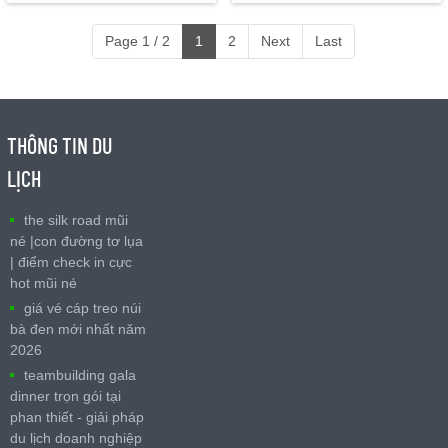
Page 1 / 2
1
2
Next
Last
THÔNG TIN DU
LỊCH
the silk road mũi
né |con đường tơ lụa
| điểm check in cực
hot mũi né
giá vé cáp treo núi
bà đen mới nhất năm
2026
teambuilding gala
dinner trọn gói tại
phan thiết - giải pháp
du lịch doanh nghiệp