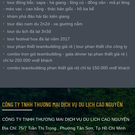
tour đông bắc: sapa - hà giang - lũng cú - đồng văn - mã pí lèng
- mèo vạc - cao bằng - thác bản giốc - hồ ba bể
khám phá đảo hải tặc kiên giang
tour đảo nam du 2n2d - xe giường nằm
tour du lịch đà lạt 3n3đ
tour festival hoa đà lạt năm 2017
tour phan thiết teambuilding giá rẻ | tour phan thiết cho công ty
combo trọn gói teambuilding - gala dinner tại phan thiết giá rẻ |
chỉ từ 250.000 vnđ/ khách
combo teambuilding phan thiết giá rẻ| chỉ từ 150.000 vnđ/ khách
CÔNG TY TNHH THƯƠNG MẠI DỊCH VỤ DU LỊCH CAO NGUYÊN
CÔNG TY TNHH THƯƠNG MẠI DỊCH VỤ DU LỊCH CAO NGUYÊN
Địa Chỉ: 75/7 Trần Thị Trọng , Phường Tân Sơn, Tp Hồ Chí Minh