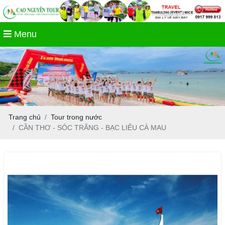
Menu
Trang chủ
Tour trong nước
CẦN THƠ - SÓC TRĂNG - BẠC LIÊU CÀ MAU