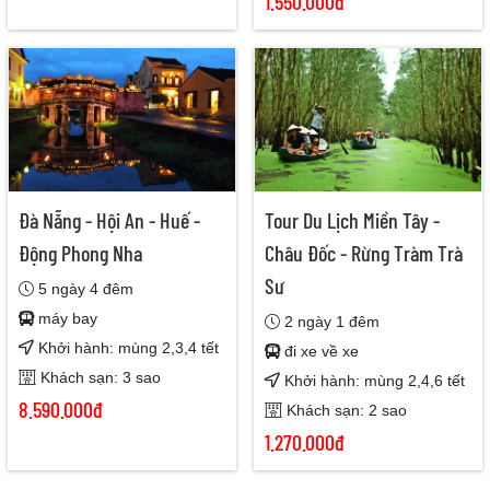
1.550.000đ
Đà Nẵng - Hội An - Huế -
Tour Du Lịch Miền Tây -
Động Phong Nha
Châu Đốc - Rừng Tràm Trà
Sư
5 ngày 4 đêm
máy bay
2 ngày 1 đêm
Khởi hành: mùng 2,3,4 tết
đi xe về xe
Khách sạn: 3 sao
Khởi hành: mùng 2,4,6 tết
8.590.000đ
Khách sạn: 2 sao
1.270.000đ