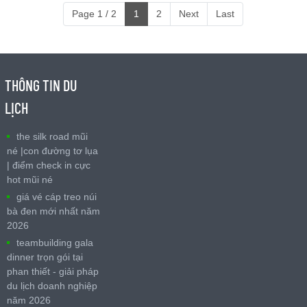
Page 1 / 2
1
2
Next
Last
THÔNG TIN DU
LỊCH
the silk road mũi
né |con đường tơ lụa
| điểm check in cực
hot mũi né
giá vé cáp treo núi
bà đen mới nhất năm
2026
teambuilding gala
dinner trọn gói tại
phan thiết - giải pháp
du lịch doanh nghiệp
năm 2026