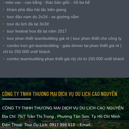
- mèo vạc - cao bằng - thác bản giốc - hồ ba bể
khám phá đảo hải tặc kiên giang
tour đảo nam du 2n2d - xe giường nằm
tour du lịch đà lạt 3n3đ
tour festival hoa đà lạt năm 2017
tour phan thiết teambuilding giá rẻ | tour phan thiết cho công ty
combo trọn gói teambuilding - gala dinner tại phan thiết giá rẻ |
chỉ từ 250.000 vnđ/ khách
combo teambuilding phan thiết giá rẻ| chỉ từ 150.000 vnđ/ khách
CÔNG TY TNHH THƯƠNG MẠI DỊCH VỤ DU LỊCH CAO NGUYÊN
CÔNG TY TNHH THƯƠNG MẠI DỊCH VỤ DU LỊCH CAO NGUYÊN
Địa Chỉ: 75/7 Trần Thị Trọng , Phường Tân Sơn, Tp Hồ Chí Minh
Điện Thoại: Tour Du Lịch: 0917 999 813 - Email: