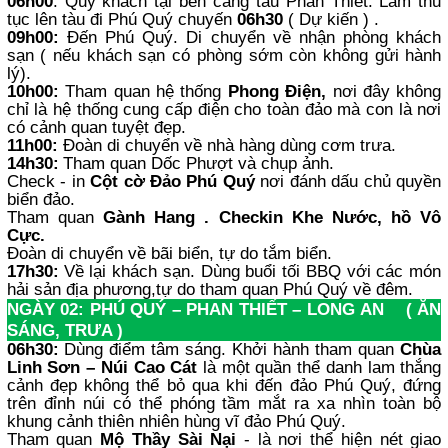
06h00
: Quý khách tại bến cảng tàu Phan Thiết. Làm thủ
tục lên tàu đi Phú Quý chuyến
06h30
( Dự kiến ) .
09h00:
Đến Phú Quý. Di chuyển về nhận phòng khách
sạn ( nếu khách sạn có phòng sớm còn không gửi hành
lý).
10h00:
Tham quan hệ thống
Phong Điện,
nơi đây không
chỉ là hệ thống cung cấp điện cho toàn đảo mà con là nơi
có cảnh quan tuyệt đẹp.
11h00:
Đoàn di chuyển về nhà hàng dùng cơm trưa.
14h30:
Tham quan Dốc Phượt và chụp ảnh.
Check - in
Cột cờ Đảo Phú Quý
nơi đánh dấu chủ quyền
biển đảo.
Tham quan
Gành Hang . Checkin Khe Nước, hồ Vô
Cực.
Đoàn di chuyển về bãi biển, tự do tắm biển.
17h30:
Về lại khách sạn. Dùng buổi tối BBQ với các món
hải sản địa phương,tự do tham quan Phú Quý về đêm.
NGÀY 02: PHÚ QUÝ – PHAN THIẾT – LONG AN ( ĂN
SÁNG, TRƯA )
06h30:
Dùng điểm tâm sáng. Khởi hành tham quan
Chùa
Linh Sơn – Núi Cao Cát
là một quần thể danh lam thắng
cảnh đẹp không thể bỏ qua khi đến đảo Phú Quý, đứng
trên đỉnh núi có thể phóng tầm mắt ra xa nhìn toàn bộ
khung cảnh thiên nhiên hùng vĩ đảo Phú Quý.
Tham quan
Mộ Thầy Sài Nại
- là nơi thể hiện nét giao