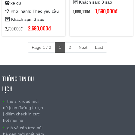
Khách sạn: 3 sao
xe du
1.590.000đ
1.690.000đ
Khởi hành: Theo yêu cầu
Khách sạn: 3 sao
2.690.000đ
2.790.000đ
Page 1 / 2
1
2
Next
Last
THÔNG TIN DU
LỊCH
the silk road mũi
né |con đường tơ lụa
| điểm check in cực
hot mũi né
giá vé cáp treo núi
bà đen mới nhất năm