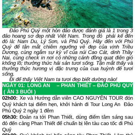
Đảo Phú Quý một hòn đảo được đánh giá là 1 trong 3
đảo hoang sơ đẹp nhất Việt Nam. Trong đó phải kể đến
đó là: Nam Du, Lý Sơn, và Phú Quý. Hãy đến với Phú
Quý để tận mắt chiêm ngưỡng vẻ đẹp của vịnh Triều
Dương, cùng ngắm sự kỳ vĩ của núi Cao Cát, dinh Thầy
Nại, cùng check in nơi có những cánh đồng quạt điện gió
khổng lồ; thưởng thức hải sản tươi sống. Tận mắt thấy và
thưởng thức hương vị đặc trưng của cua huỳnh đế tươi
sống.
Đi để thấy Việt Nam ta tươi đẹp biết dường nào!
NGÀY 01: LONG AN – PHAN THIẾT – ĐẢO PHÚ QUÝ
( ĂN 3 BUỔI )
02h00:
Xe và Hướng dẫn viên CAO NGUYÊN TOUR đón
Quý khách tại điểm hẹn, khởi hành đi Tour Long An Đảo
Phú Quý 2 ngày 1 đêm
05h30:
Đoàn ra tới Phan Thiết, dùng điểm tâm sáng sau
đó đến cảng Phan Thiết để chuẩn bị lên tàu cao tốc đi Phú
Quý