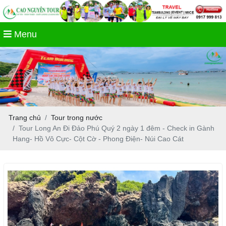
Menu
Trang chủ
Tour trong nước
Tour Long An Đi Đảo Phú Quý 2 ngày 1 đêm - Check in Gành
Hang- Hồ Vô Cực- Cột Cờ - Phong Điện- Núi Cao Cát