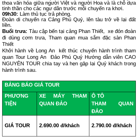
thoa văn hóa giữa người Việt và người Hoa và là chỗ dựa
tinh thần cho các ngư dân trước mỗi chuyến ra khơi.
09h30:
Làm thủ tục trả phòng.
Đoàn di chuyển ra Cảng Phú Quý, lên tàu trở về lại đất
liền.
Buổi trưa:
Tàu cập bến tại cảng Phan Thiết, xe đón đoàn
đi dùng cơm trưa, Tham quan mua sắm đặc sàn Phan
Thiết
Khởi hành về Long An kết thúc chuyến hành trình tham
quan Tour Long An Đảo Phú Quý Hướng dẫn viên CAO
NGUYÊN TOUR chia tay và hẹn gặp lại Quý khách trong
hành trình sau.
BẢNG BÁO GIÁ TOUR
PHƯƠNG
XE MÁY THAM
Ô TÔ
TIỆN
QUAN ĐẢO
THAM QUAN
ĐẢO
GIÁ TOUR
2.690.00 đ/khách
2.790.00 đ/khách