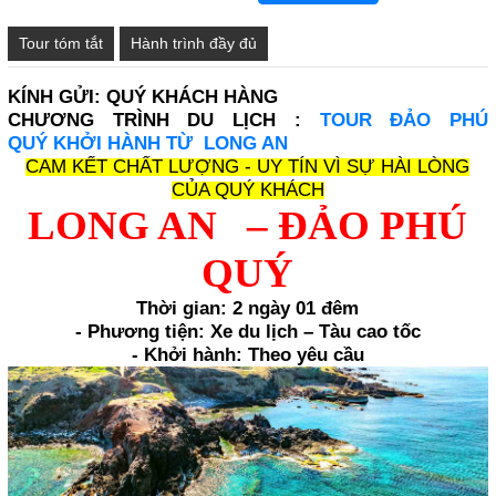
Tour tóm tắt
Hành trình đầy đủ
KÍNH GỬI: QUÝ KHÁCH HÀNG
CHƯƠNG TRÌNH DU LỊCH :
TOUR ĐẢO PHÚ
QUÝ KHỞI HÀNH TỪ LONG AN
CAM KẾT CHẤT LƯỢNG - UY TÍN VÌ SỰ HÀI LÒNG
CỦA QUÝ KHÁCH
LONG AN – ĐẢO PHÚ
QUÝ
Thời gian: 2 ngày 01 đêm
- Phương tiện: Xe du lịch – Tàu cao tốc
- Khởi hành: Theo yêu cầu