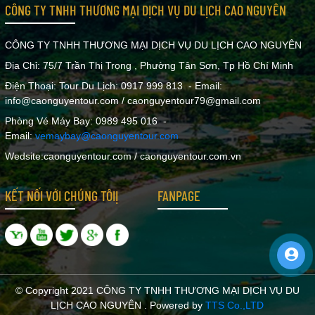
CÔNG TY TNHH THƯƠNG MẠI DỊCH VỤ DU LỊCH CAO NGUYÊN
CÔNG TY TNHH THƯƠNG MẠI DỊCH VỤ DU LỊCH CAO NGUYÊN
Địa Chỉ: 75/7 Trần Thị Trọng , Phường Tân Sơn, Tp Hồ Chí Minh
Điện Thoại: Tour Du Lịch: 0917 999 813 - Email:
info@caonguyentour.com / caonguyentour79@gmail.com
Phòng Vé Máy Bay: 0989 495 016 -
Email:
vemaybay@caonguyentour.com
Wedsite:caonguyentour.com / caonguyentour.com.vn
KẾT NỐI VỚI CHÚNG TÔIỊ
FANPAGE
© Copyright 2021 CÔNG TY TNHH THƯƠNG MẠI DỊCH VỤ DU
LỊCH CAO NGUYÊN . Powered by
TTS Co.,LTD