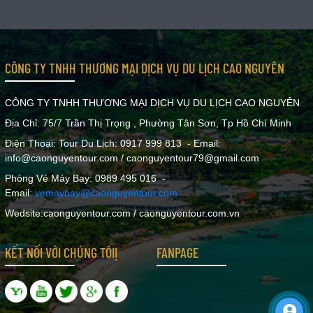
CÔNG TY TNHH THƯƠNG MẠI DỊCH VỤ DU LỊCH CAO NGUYÊN
CÔNG TY TNHH THƯƠNG MẠI DỊCH VỤ DU LỊCH CAO NGUYÊN
Địa Chỉ: 75/7 Trần Thị Trọng , Phường Tân Sơn, Tp Hồ Chí Minh
Điện Thoại: Tour Du Lịch: 0917 999 813 - Email:
info@caonguyentour.com / caonguyentour79@gmail.com
Phòng Vé Máy Bay: 0989 495 016 -
Email:
vemaybay@caonguyentour.com
Wedsite:caonguyentour.com / caonguyentour.com.vn
KẾT NỐI VỚI CHÚNG TÔIỊ
FANPAGE