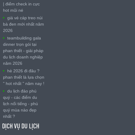
| điểm check in cực
hot mũi né
giá vé cáp treo núi
bà đen mới nhất năm
2026
teambuilding gala
dinner trọn gói tại
phan thiết - giải pháp
du lịch doanh nghiệp
năm 2026
hè 2026 đi đâu ?
phan thiết là lựa chọn
" hot nhất " năm nay !
du lịch đảo phú
quý - các điểm du
lịch nổi tiếng - phú
quý mùa nào đẹp
nhất ?
DỊCH VỤ DU LỊCH