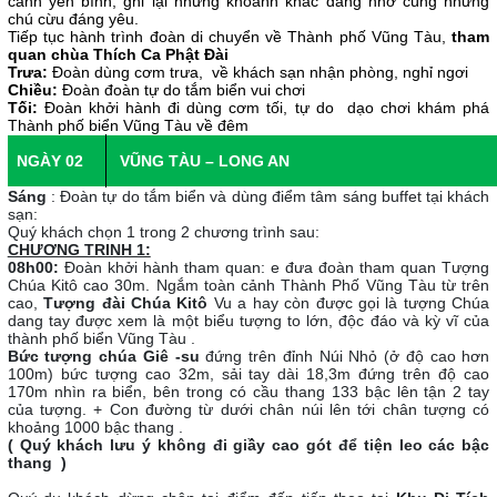
cảnh yên bình, ghi lại những khoảnh khắc đáng nhớ cùng những
chú cừu đáng yêu.
Tiếp tục hành trình đoàn di chuyển về Thành phố Vũng Tàu,
tham
quan chùa Thích Ca Phật Đài
Trưa:
Đoàn dùng cơm trưa, về khách sạn nhận phòng, nghỉ ngơi
Chiều:
Đoàn đoàn tự do tắm biển vui chơi
Tối:
Đoàn khởi hành đi dùng cơm tối, tự do dạo chơi khám phá
Thành phố biển Vũng Tàu về đêm
NGÀY 02
VŨNG TÀU – LONG AN
Sáng
: Đoàn tự do tắm biển và dùng điểm tâm sáng buffet tại khách
sạn:
Quý khách chọn 1 trong 2 chương trình sau:
CHƯƠNG TRINH 1:
08h00:
Đoàn khởi hành tham quan: e đưa đoàn tham quan Tượng
Chúa Kitô cao 30m. Ngắm toàn cảnh Thành Phố Vũng Tàu từ trên
cao,
Tượng đài Chúa Kitô
Vu a hay còn được gọi là tượng Chúa
dang tay được xem là một biểu tượng to lớn, độc đáo và kỳ vĩ của
thành phố biển Vũng Tàu .
Bức tượng chúa Giê -su
đứng trên đỉnh Núi Nhỏ (ở độ cao hơn
100m) bức tượng cao 32m, sải tay dài 18,3m đứng trên độ cao
170m nhìn ra biển, bên trong có cầu thang 133 bậc lên tận 2 tay
của tượng. + Con đường từ dưới chân núi lên tới chân tượng có
khoảng 1000 bậc thang .
( Quý khách lưu ý không đi giầy cao gót để tiện leo các bậc
thang )