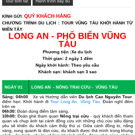
Tour tóm tắt
Hành trình đầy đủ
QUÝ KHÁCH HÀNG
K
ÍNH GỬI
:
CHƯƠNG TRÌNH DU LỊCH : TOUR VŨNG TÀU KHỞI HÀNH TỪ
MIỀN TÂY
LONG AN - PHỐ BIỂN VŨNG
TÀU
Phương tiện :Xe du lịch
Thời gian: 2 ngày 1 đêm
Ngày khởi hành: Theo yêu cầu
Khách sạn: khách sạn 3 sao
NGÀY 01
LONG AN - NÔNG TRẠI CỪU - VŨNG TÀU
Sáng: 04h00
Xe và Hướng dẫn viên
Du lịch Cao Nguyên Tour
điểm hẹn. Khởi hành đi
Tour Long An Vũng Tàu
. Đoàn nghỉ đêm
trên xe
06h30:
Đoàn dùng điểm tâm sáng,
10h00:
Đoàn ghé tham quan
Nông trại cừu
- quý khách đến tham
quan và chụp ảnh tại cánh đồng cừu với những chú cừu siêu đáng
yêu sẽ khiến du khách cảm thấy thú vị. Giữa cánh đồng to, nắng
vàng, xung quanh là đàn cừu, du khách được thả mình trong khung