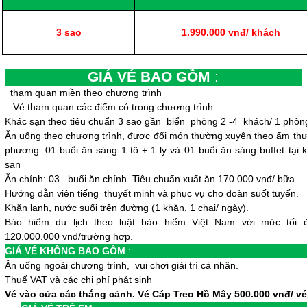
3 sao
1.990.000 vnđ/ khách
GIÁ VÉ BAO GỒM
:
tham quan miền theo chương trình
– Vé tham quan các điểm có trong chương trình
Khác sạn theo tiêu chuẩn 3 sao gần biển phòng 2 -4 khách/ 1 phòn
Ăn uống theo chương trình, được đổi món thường xuyên theo ẩm thự
phương: 01 buổi ăn sáng 1 tô + 1 ly và 01 buổi ăn sáng buffet tại 
sạn
Ăn chính: 03 buổi ăn chính Tiêu chuẩn xuất ăn 170.000 vnđ/ bữa
Hướng dẫn viên tiếng thuyết minh và phục vụ cho đoàn suốt tuyến.
Khăn lạnh, nước suối trên đường (1 khăn, 1 chai/ ngày).
Bảo hiểm du lịch theo luật bảo hiểm Việt Nam với mức tối 
120.000.000 vnđ/trường hợp.
GIÁ VÉ KHÔNG BAO GỒM
:
Ăn uống ngoài chương trình, vui chơi giải trí cá nhân.
Thuế VAT và các chi phí phát sinh
Vé vào cửa các thắng cảnh. Vé Cáp Treo Hồ Mây
500.000 vnđ/ vé