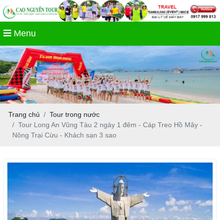
Menu
Trang chủ
Tour trong nước
Tour Long An Vũng Tàu 2 ngày 1 đêm - Cáp Treo Hồ Mây -
Nông Trại Cừu - Khách sạn 3 sao