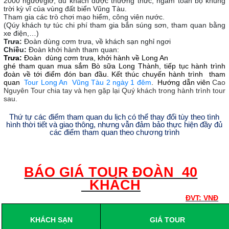
2000 người/giờ, du khách được thưởng thức, ngắm toàn bộ khung
trời kỳ vĩ của vùng đất biển Vũng Tàu.
Tham gia các trò chơi mạo hiểm, công viên nước.
(Qúy khách tự túc chi phí tham gia bắn súng sơn, tham quan bằng
xe điện,…)
Trưa:
Đoàn dùng cơm trưa, về khách sạn nghỉ ngơi
Chiều:
Đoàn khởi hành tham quan:
Trưa:
Đoàn dùng cơm trưa, khởi hành về Long An
ghé tham quan mua sắm Bò sữa Long Thành, tiếp tục hành trình
đoàn về tới điểm đón ban đầu. Kết thúc chuyến hành trình tham
quan
Tour Long An Vũng Tàu 2 ngày 1 đêm
. Hướng dẫn viên
Cao
Nguyên Tour chia tay và hẹn gặp lại Quý khách trong hành trình tour
sau.
Thứ tự các điểm tham quan du lịch có thể thay đổi tùy theo tình
hình thời tiết và giao thông, nhưng vẫn đảm bảo thực hiện đầy đủ
các điểm tham quan theo chương trình
BÁO GIÁ TOUR ĐOÀN 40
KHÁCH
ĐVT: VNĐ
KHÁCH SẠN
GIÁ TOUR