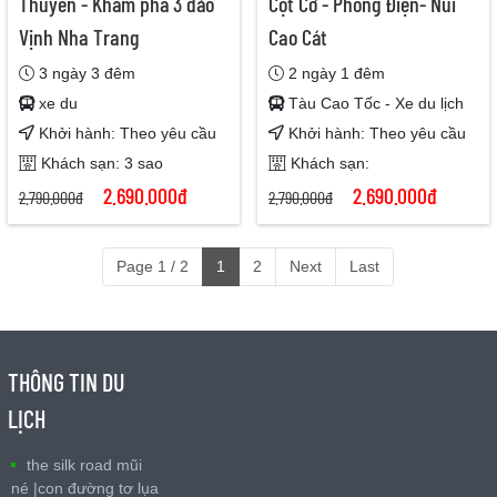
Thuyền - Khám phá 3 đảo
Cột Cờ - Phong Điện- Núi
Vịnh Nha Trang
Cao Cát
3 ngày 3 đêm
2 ngày 1 đêm
xe du
Tàu Cao Tốc - Xe du lịch
Khởi hành: Theo yêu cầu
Khởi hành: Theo yêu cầu
Khách sạn: 3 sao
Khách sạn:
2.690.000đ
2.690.000đ
2.790.000đ
2.790.000đ
Page 1 / 2
1
2
Next
Last
THÔNG TIN DU
LỊCH
the silk road mũi
né |con đường tơ lụa