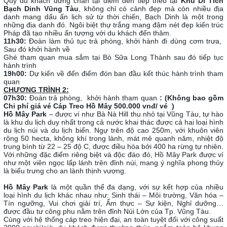
Quý du khách dừng chân tại điểm đến tiếp theo tại
Khu Di Tích
Bạch Dinh Vũng Tàu
, không chỉ có cảnh đẹp mà còn nhiều địa
danh mang dấu ấn lịch sử từ thời chiến, Bạch Dinh là một trong
những địa danh đó. Ngôi biệt thự trắng mang đậm nét đẹp kiến trúc
Pháp đã tạo nhiều ấn tượng với du khách đến thăm.
11h30:
Đoàn làm thủ tục trả phòng, khởi hành đi dùng cơm trưa,
Sau đó khởi hành về
Ghé tham quan mua sắm tại Bò Sữa Long Thành sau đó tiếp tục
hành trình
19h00:
Dự kiến về đến điểm đón ban đầu kết thúc hành trình tham
quan
CHƯƠNG TRÌNH 2:
07h30:
Đoàn trả phòng, khởi hành tham quan
: (Không bao gồm
Chi phí giá vé Cáp Treo Hồ Mây 500.000 vnđ/ vé )
Hồ Mây Park
– được ví như Bà Nà Hill thu nhỏ tại Vũng Tàu, tự hào
là khu du lịch duy nhất trong cả nước khai thác được cả hai loại hình
du lịch núi và du lịch biển. Ngự trên độ cao 250m, với khuôn viên
rộng 50 hecta, không khí trong lành, mát mẻ quanh năm, nhiệt độ
trung bình từ 22 – 25 độ C, được điều hòa bởi 400 ha rừng tự nhiên.
Với những đặc điểm riêng biệt và độc đáo đó, Hồ Mây Park được ví
như một viên ngọc lấp lánh trên đỉnh núi, mang ý nghĩa phong thủy
là biểu trưng cho an lành thịnh vượng.
Hồ Mây Park
là một quần thể đa dạng, với sự kết hợp của nhiều
loại hình du lịch khác nhau như: Sinh thái – Môi trường, Văn hóa –
Tín ngưỡng, Vui chơi giải trí, Ẩm thực – Sự kiện, Nghỉ dưỡng…
được đầu tư công phu nằm trên đỉnh Núi Lớn của Tp. Vũng Tàu.
Cùng với hệ thống cáp treo hiện đại, an toàn tuyệt đối với công suất